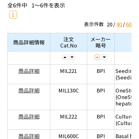
全6件中
1～6件を表示
1
20
40
60
表示件数
注文
メーカー
商品詳細情報
Cat.No
略号
商品詳細
MIL221
BPI
Seeding
(Seeding
商品詳細
MIL130C
BPI
OneStep 
(OneStep
hepatocy
商品詳細
MIL222
BPI
Culture 
(Culture
商品詳細
MIL600C
BPI
Basal hep