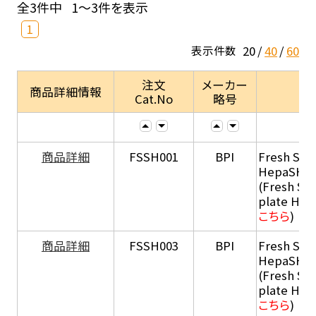
全3件中
1～3件を表示
1
20
40
60
表示件数
注文
メーカー
商品詳細情報
Cat.No
略号
商品詳細
FSSH001
BPI
Fresh Sus
HepaSH®
(Fresh Su
plate He
こちら
)
商品詳細
FSSH003
BPI
Fresh Sus
HepaSH®
(Fresh Su
plate He
こちら
)