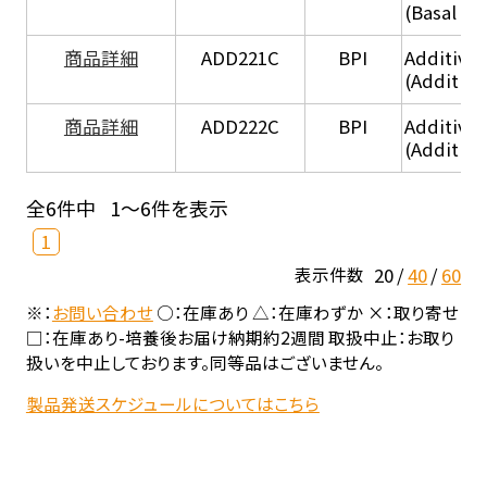
(Basal he
商品詳細
ADD221C
BPI
Additive
(Additiv
商品詳細
ADD222C
BPI
Additive
(Additive
全6件中
1～6件を表示
1
20
40
60
表示件数
※：
お問い合わせ
○：在庫あり △：在庫わずか ×：取り寄せ
□：在庫あり-培養後お届け納期約2週間 取扱中止：お取り
扱いを中止しております。同等品はございません。
製品発送スケジュールについてはこちら