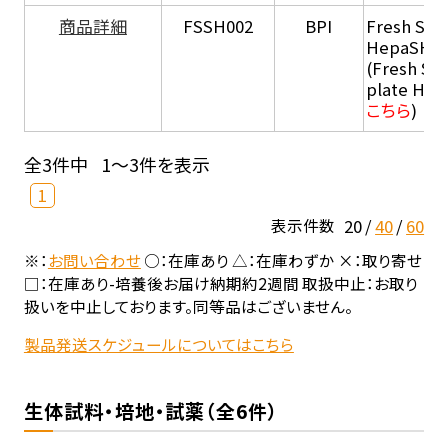
商品詳細
FSSH002
BPI
Fresh Sus
HepaSH®
(Fresh Su
plate He
こちら
)
全3件中
1～3件を表示
1
20
40
60
表示件数
※：
お問い合わせ
○：在庫あり △：在庫わずか ×：取り寄せ
□：在庫あり-培養後お届け納期約2週間 取扱中止：お取り
扱いを中止しております。同等品はございません。
製品発送スケジュールについてはこちら
生体試料・培地・試薬（全6件）