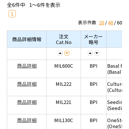
全6件中
1～6件を表示
1
20
40
60
表示件数
注文
メーカー
商品詳細情報
Cat.No
略号
商品詳細
MIL600C
BPI
Basal hep
(Basal he
商品詳細
MIL222
BPI
Culture 
(Culture
商品詳細
MIL221
BPI
Seeding
(Seeding
商品詳細
MIL130C
BPI
OneStep 
(OneStep