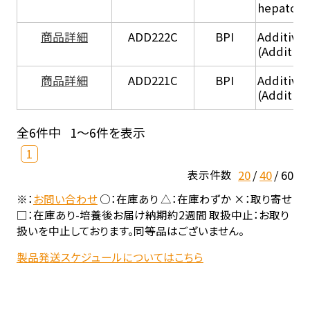
hepatocy
商品詳細
ADD222C
BPI
Additive
(Additive
商品詳細
ADD221C
BPI
Additive
(Additiv
全6件中
1～6件を表示
1
20
40
60
表示件数
※：
お問い合わせ
○：在庫あり △：在庫わずか ×：取り寄せ
□：在庫あり-培養後お届け納期約2週間 取扱中止：お取り
扱いを中止しております。同等品はございません。
製品発送スケジュールについてはこちら