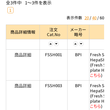
全3件中
1～3件を表示
1
20
40
60
表示件数
注文
メーカー
商品詳細情報
Cat.No
略号
商品詳細
FSSH001
BPI
Fresh Sus
HepaSH®
(Fresh Su
plate He
こちら
)
商品詳細
FSSH003
BPI
Fresh Sus
HepaSH®
(Fresh Su
plate He
こちら
)