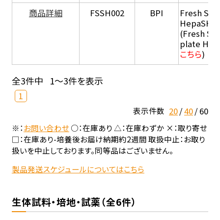
商品詳細
FSSH002
BPI
Fresh Sus
HepaSH®
(Fresh Su
plate He
こちら
)
全3件中
1～3件を表示
1
20
40
60
表示件数
※：
お問い合わせ
○：在庫あり △：在庫わずか ×：取り寄せ
□：在庫あり-培養後お届け納期約2週間 取扱中止：お取り
扱いを中止しております。同等品はございません。
製品発送スケジュールについてはこちら
生体試料・培地・試薬（全6件）