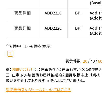
(Basal he
商品詳細
ADD221C
BPI
Additive
(Additiv
商品詳細
ADD222C
BPI
Additive
(Additive
全6件中
1～6件を表示
1
20
40
60
表示件数
※：
お問い合わせ
○：在庫あり △：在庫わずか ×：取り寄せ
□：在庫あり-培養後お届け納期約2週間 取扱中止：お取り
扱いを中止しております。同等品はございません。
製品発送スケジュールについてはこちら