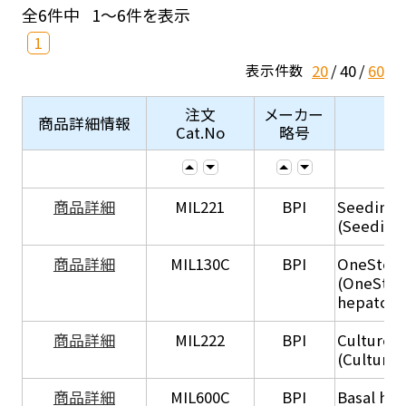
全6件中
1～6件を表示
1
20
40
60
表示件数
注文
メーカー
商品詳細情報
Cat.No
略号
商品詳細
MIL221
BPI
Seeding
(Seeding
商品詳細
MIL130C
BPI
OneStep 
(OneStep
hepatocy
商品詳細
MIL222
BPI
Culture 
(Culture
商品詳細
MIL600C
BPI
Basal hep