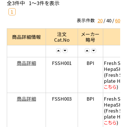
全3件中
1～3件を表示
1
20
40
60
表示件数
注文
メーカー
商品詳細情報
Cat.No
略号
商品詳細
FSSH001
BPI
Fresh Sus
HepaSH®
(Fresh Su
plate He
こちら
)
商品詳細
FSSH003
BPI
Fresh Sus
HepaSH®
(Fresh Su
plate He
こちら
)