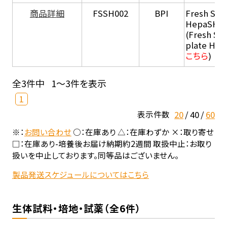
商品詳細
FSSH002
BPI
Fresh Sus
HepaSH®
(Fresh Su
plate He
こちら
)
全3件中
1～3件を表示
1
20
40
60
表示件数
※：
お問い合わせ
○：在庫あり △：在庫わずか ×：取り寄せ
□：在庫あり-培養後お届け納期約2週間 取扱中止：お取り
扱いを中止しております。同等品はございません。
製品発送スケジュールについてはこちら
生体試料・培地・試薬（全6件）