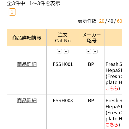
全3件中
1～3件を表示
1
20
40
60
表示件数
注文
メーカー
商品詳細情報
Cat.No
略号
商品詳細
FSSH001
BPI
Fresh Sus
HepaSH®
(Fresh Su
plate He
こちら
)
商品詳細
FSSH003
BPI
Fresh Sus
HepaSH®
(Fresh Su
plate He
こちら
)