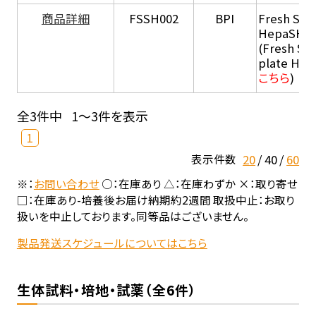
商品詳細
FSSH002
BPI
Fresh Sus
HepaSH®
(Fresh Su
plate He
こちら
)
全3件中
1～3件を表示
1
20
40
60
表示件数
※：
お問い合わせ
○：在庫あり △：在庫わずか ×：取り寄せ
□：在庫あり-培養後お届け納期約2週間 取扱中止：お取り
扱いを中止しております。同等品はございません。
製品発送スケジュールについてはこちら
生体試料・培地・試薬（全6件）