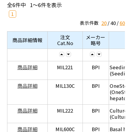
全6件中
1～6件を表示
1
20
40
60
表示件数
注文
メーカー
商品詳細情報
Cat.No
略号
商品詳細
MIL221
BPI
Seeding
(Seeding
商品詳細
MIL130C
BPI
OneStep 
(OneStep
hepatocy
商品詳細
MIL222
BPI
Culture 
(Culture
商品詳細
MIL600C
BPI
Basal hep