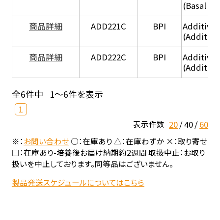
(Basal he
商品詳細
ADD221C
BPI
Additive
(Additiv
商品詳細
ADD222C
BPI
Additive
(Additive
全6件中
1～6件を表示
1
20
40
60
表示件数
※：
お問い合わせ
○：在庫あり △：在庫わずか ×：取り寄せ
□：在庫あり-培養後お届け納期約2週間 取扱中止：お取り
扱いを中止しております。同等品はございません。
製品発送スケジュールについてはこちら