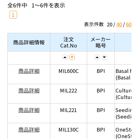
全6件中
1～6件を表示
1
20
40
60
表示件数
注文
メーカー
商品詳細情報
Cat.No
略号
商品詳細
MIL600C
BPI
Basal hep
(Basal he
商品詳細
MIL222
BPI
Culture 
(Culture
商品詳細
MIL221
BPI
Seeding
(Seeding
商品詳細
MIL130C
BPI
OneStep 
(OneStep