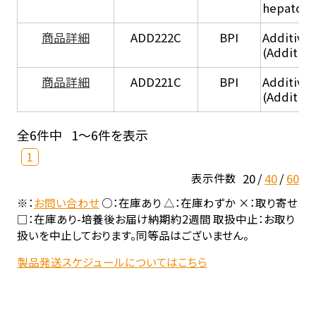
hepatocy
商品詳細
ADD222C
BPI
Additive
(Additive
商品詳細
ADD221C
BPI
Additive
(Additiv
全6件中
1～6件を表示
1
20
40
60
表示件数
※：
お問い合わせ
○：在庫あり △：在庫わずか ×：取り寄せ
□：在庫あり-培養後お届け納期約2週間 取扱中止：お取り
扱いを中止しております。同等品はございません。
製品発送スケジュールについてはこちら