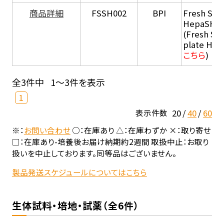
商品詳細
FSSH002
BPI
Fresh Sus
HepaSH®
(Fresh Su
plate He
こちら
)
全3件中
1～3件を表示
1
20
40
60
表示件数
※：
お問い合わせ
○：在庫あり △：在庫わずか ×：取り寄せ
□：在庫あり-培養後お届け納期約2週間 取扱中止：お取り
扱いを中止しております。同等品はございません。
製品発送スケジュールについてはこちら
生体試料・培地・試薬（全6件）