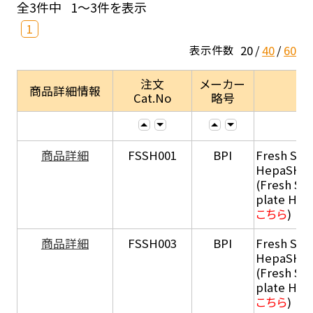
全3件中
1～3件を表示
1
20
40
60
表示件数
注文
メーカー
商品詳細情報
Cat.No
略号
商品詳細
FSSH001
BPI
Fresh Sus
HepaSH®
(Fresh Su
plate He
こちら
)
商品詳細
FSSH003
BPI
Fresh Sus
HepaSH®
(Fresh Su
plate He
こちら
)