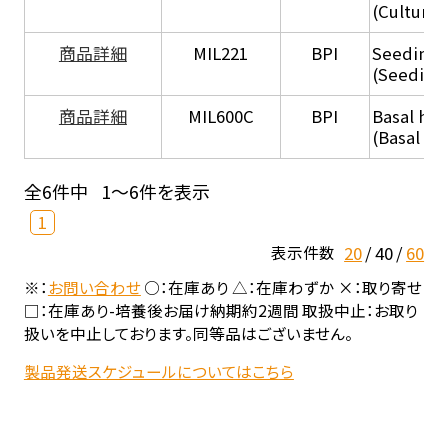
(Culture
商品詳細
MIL221
BPI
Seeding
(Seeding
商品詳細
MIL600C
BPI
Basal hep
(Basal he
全6件中
1～6件を表示
1
20
40
60
表示件数
※：
お問い合わせ
○：在庫あり △：在庫わずか ×：取り寄せ
□：在庫あり-培養後お届け納期約2週間 取扱中止：お取り
扱いを中止しております。同等品はございません。
製品発送スケジュールについてはこちら