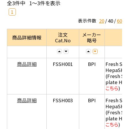
全3件中
1～3件を表示
1
20
40
60
表示件数
注文
メーカー
商品詳細情報
Cat.No
略号
商品詳細
FSSH001
BPI
Fresh Sus
HepaSH®
(Fresh Su
plate He
こちら
)
商品詳細
FSSH003
BPI
Fresh Sus
HepaSH®
(Fresh Su
plate He
こちら
)