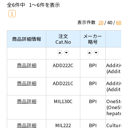
全6件中
1～6件を表示
1
20
40
60
表示件数
注文
メーカー
商品詳細情報
Cat.No
略号
商品詳細
ADD222C
BPI
Additive
(Additive
商品詳細
ADD221C
BPI
Additive
(Additiv
商品詳細
MIL130C
BPI
OneStep 
(OneStep
hepatocy
商品詳細
MIL222
BPI
Culture 