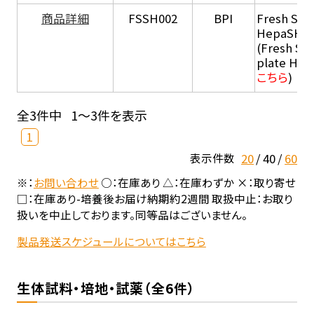
商品詳細
FSSH002
BPI
Fresh Sus
HepaSH®
(Fresh Su
plate He
こちら
)
全3件中
1～3件を表示
1
20
40
60
表示件数
※：
お問い合わせ
○：在庫あり △：在庫わずか ×：取り寄せ
□：在庫あり-培養後お届け納期約2週間 取扱中止：お取り
扱いを中止しております。同等品はございません。
製品発送スケジュールについてはこちら
生体試料・培地・試薬（全6件）