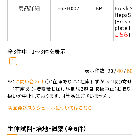
商品詳細
FSSH002
BPI
Fresh Sus
HepaSH®
(Fresh Su
plate He
こちら
)
全3件中
1～3件を表示
1
20
40
60
表示件数
※：
お問い合わせ
○：在庫あり △：在庫わずか ×：取り寄せ
□：在庫あり-培養後お届け納期約2週間 取扱中止：お取り
扱いを中止しております。同等品はございません。
製品発送スケジュールについてはこちら
生体試料・培地・試薬（全6件）