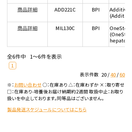
商品詳細
ADD221C
BPI
Additive
(Additiv
商品詳細
MIL130C
BPI
OneStep 
(OneStep
hepatocy
全6件中
1～6件を表示
1
20
40
60
表示件数
※：
お問い合わせ
○：在庫あり △：在庫わずか ×：取り寄せ
□：在庫あり-培養後お届け納期約2週間 取扱中止：お取り
扱いを中止しております。同等品はございません。
製品発送スケジュールについてはこちら