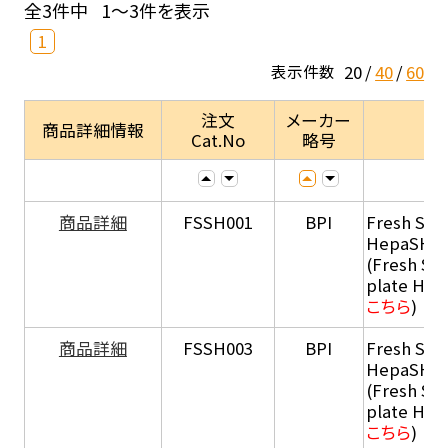
全3件中
1～3件を表示
1
20
40
60
表示件数
注文
メーカー
商品詳細情報
Cat.No
略号
商品詳細
FSSH001
BPI
Fresh Sus
HepaSH®
(Fresh Su
plate He
こちら
)
商品詳細
FSSH003
BPI
Fresh Sus
HepaSH®
(Fresh Su
plate He
こちら
)