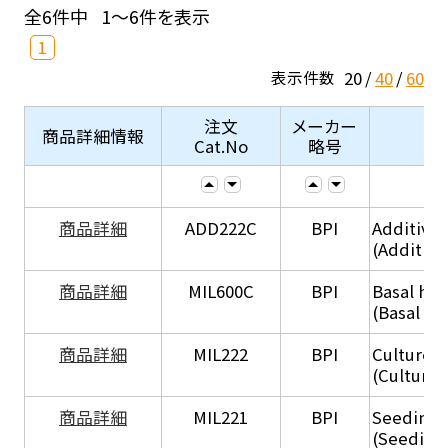
全6件中
1～6件を表示
1
20
40
60
表示件数
注文
メーカー
商品詳細情報
Cat.No
略号
商品詳細
ADD222C
BPI
Additive
(Additive
商品詳細
MIL600C
BPI
Basal hep
(Basal he
商品詳細
MIL222
BPI
Culture 
(Culture
商品詳細
MIL221
BPI
Seeding
(Seeding