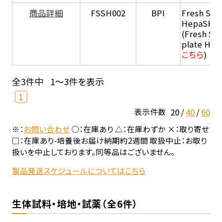
商品詳細
FSSH002
BPI
Fresh Sus
HepaSH®
(Fresh Su
plate He
こちら
)
全3件中
1～3件を表示
1
20
40
60
表示件数
※：
お問い合わせ
○：在庫あり △：在庫わずか ×：取り寄せ
□：在庫あり-培養後お届け納期約2週間 取扱中止：お取り
扱いを中止しております。同等品はございません。
製品発送スケジュールについてはこちら
生体試料・培地・試薬（全6件）