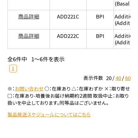
(Basal he
商品詳細
ADD221C
BPI
Additive
(Additiv
商品詳細
ADD222C
BPI
Additive
(Additive
全6件中
1～6件を表示
1
20
40
60
表示件数
※：
お問い合わせ
○：在庫あり △：在庫わずか ×：取り寄せ
□：在庫あり-培養後お届け納期約2週間 取扱中止：お取り
扱いを中止しております。同等品はございません。
製品発送スケジュールについてはこちら