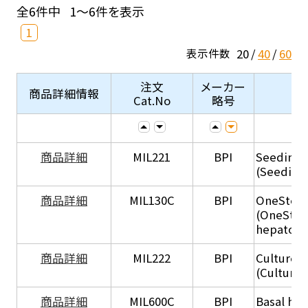
全6件中
1～6件を表示
1
20
40
60
表示件数
注文
メーカー
商品詳細情報
Cat.No
略号
商品詳細
MIL221
BPI
Seeding
(Seeding
商品詳細
MIL130C
BPI
OneStep 
(OneStep
hepatocy
商品詳細
MIL222
BPI
Culture 
(Culture
商品詳細
MIL600C
BPI
Basal hep