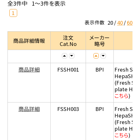
全3件中
1～3件を表示
1
20
40
60
表示件数
注文
メーカー
商品詳細情報
Cat.No
略号
商品詳細
FSSH001
BPI
Fresh Sus
HepaSH®
(Fresh Su
plate He
こちら
)
商品詳細
FSSH003
BPI
Fresh Sus
HepaSH®
(Fresh Su
plate He
こちら
)