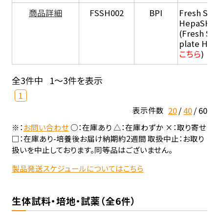
商品詳細
FSSH002
BPI
Fresh Sus
HepaSH®
(Fresh Su
plate He
こちら
)
全3件中
1～3件を表示
1
20
40
60
表示件数
※：
お問い合わせ
○：在庫あり △：在庫わずか ×：取り寄せ
□：在庫あり-培養後お届け納期約2週間 取扱中止：お取り
扱いを中止しております。同等品はございません。
製品発送スケジュールについてはこちら
生体試料・培地・試薬（全6件）