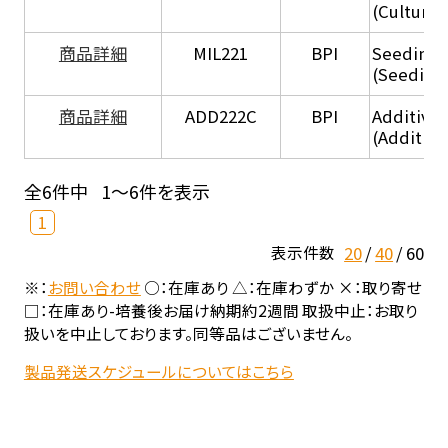
(Culture
商品詳細
MIL221
BPI
Seeding
(Seeding
商品詳細
ADD222C
BPI
Additive
(Additive
全6件中
1～6件を表示
1
20
40
60
表示件数
※：
お問い合わせ
○：在庫あり △：在庫わずか ×：取り寄せ
□：在庫あり-培養後お届け納期約2週間 取扱中止：お取り
扱いを中止しております。同等品はございません。
製品発送スケジュールについてはこちら