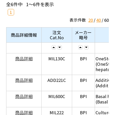
全6件中
1～6件を表示
1
20
40
60
表示件数
注文
メーカー
商品詳細情報
Cat.No
略号
商品詳細
MIL130C
BPI
OneStep 
(OneStep
hepatocy
商品詳細
ADD221C
BPI
Additive
(Additiv
商品詳細
MIL600C
BPI
Basal hep
(Basal he
商品詳細
MIL222
BPI
Culture 