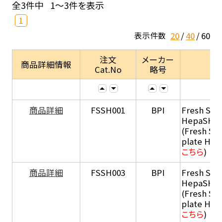
全3件中
1～3件を表示
1
20
40
60
表示件数
注文
メーカー
商品詳細情報
Cat.No
略号
商品詳細
FSSH001
BPI
Fresh Sus
HepaSH®
(Fresh Su
plate He
こちら
)
商品詳細
FSSH003
BPI
Fresh Sus
HepaSH®
(Fresh Su
plate He
こちら
)