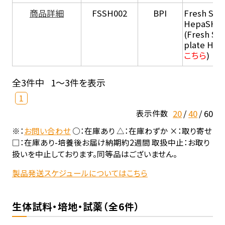
商品詳細
FSSH002
BPI
Fresh Sus
HepaSH®
(Fresh Su
plate He
こちら
)
全3件中
1～3件を表示
1
20
40
60
表示件数
※：
お問い合わせ
○：在庫あり △：在庫わずか ×：取り寄せ
□：在庫あり-培養後お届け納期約2週間 取扱中止：お取り
扱いを中止しております。同等品はございません。
製品発送スケジュールについてはこちら
生体試料・培地・試薬（全6件）