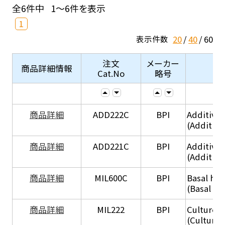
全6件中
1～6件を表示
1
20
40
60
表示件数
注文
メーカー
商品詳細情報
Cat.No
略号
商品詳細
ADD222C
BPI
Additive
(Additive
商品詳細
ADD221C
BPI
Additive
(Additiv
商品詳細
MIL600C
BPI
Basal hep
(Basal he
商品詳細
MIL222
BPI
Culture 
(Culture