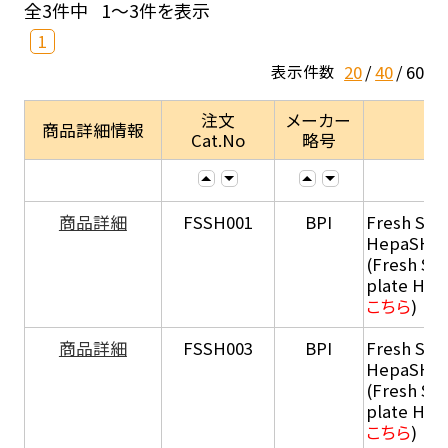
全3件中
1～3件を表示
1
20
40
60
表示件数
注文
メーカー
商品詳細情報
Cat.No
略号
商品詳細
FSSH001
BPI
Fresh Sus
HepaSH®
(Fresh Su
plate He
こちら
)
商品詳細
FSSH003
BPI
Fresh Sus
HepaSH®
(Fresh Su
plate He
こちら
)