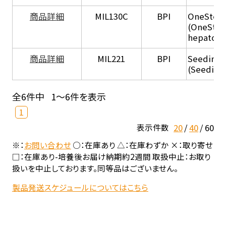
商品詳細
MIL130C
BPI
OneStep 
(OneStep
hepatocy
商品詳細
MIL221
BPI
Seeding
(Seeding
全6件中
1～6件を表示
1
20
40
60
表示件数
※：
お問い合わせ
○：在庫あり △：在庫わずか ×：取り寄せ
□：在庫あり-培養後お届け納期約2週間 取扱中止：お取り
扱いを中止しております。同等品はございません。
製品発送スケジュールについてはこちら