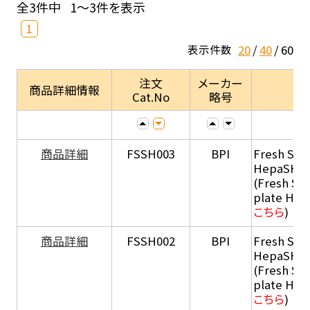
全3件中
1～3件を表示
1
20
40
60
表示件数
注文
メーカー
商品詳細情報
Cat.No
略号
商品詳細
FSSH003
BPI
Fresh Sus
HepaSH®
(Fresh Su
plate He
こちら
)
商品詳細
FSSH002
BPI
Fresh Sus
HepaSH®
(Fresh Su
plate He
こちら
)