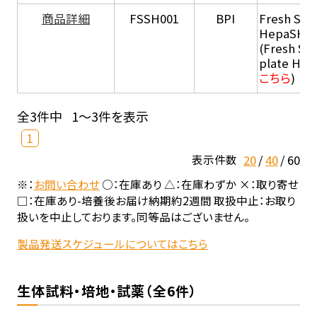
商品詳細
FSSH001
BPI
Fresh Sus
HepaSH®
(Fresh Su
plate He
こちら
)
全3件中
1～3件を表示
1
20
40
60
表示件数
※：
お問い合わせ
○：在庫あり △：在庫わずか ×：取り寄せ
□：在庫あり-培養後お届け納期約2週間 取扱中止：お取り
扱いを中止しております。同等品はございません。
製品発送スケジュールについてはこちら
生体試料・培地・試薬（全6件）