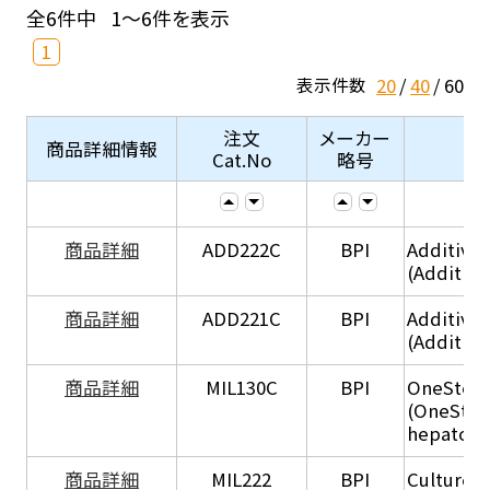
全6件中
1～6件を表示
1
20
40
60
表示件数
注文
メーカー
商品詳細情報
Cat.No
略号
商品詳細
ADD222C
BPI
Additive
(Additive
商品詳細
ADD221C
BPI
Additive
(Additiv
商品詳細
MIL130C
BPI
OneStep 
(OneStep
hepatocy
商品詳細
MIL222
BPI
Culture 