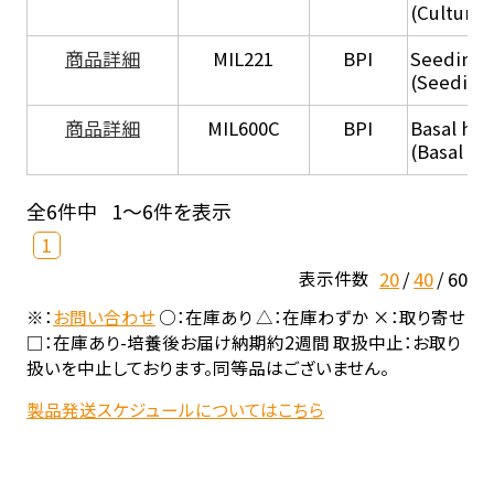
(Culture
商品詳細
MIL221
BPI
Seeding
(Seeding
商品詳細
MIL600C
BPI
Basal hep
(Basal he
全6件中
1～6件を表示
1
20
40
60
表示件数
※：
お問い合わせ
○：在庫あり △：在庫わずか ×：取り寄せ
□：在庫あり-培養後お届け納期約2週間 取扱中止：お取り
扱いを中止しております。同等品はございません。
製品発送スケジュールについてはこちら