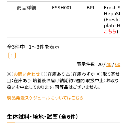
商品詳細
FSSH001
BPI
Fresh Sus
HepaSH®
(Fresh Su
plate He
こちら
)
全3件中
1～3件を表示
1
20
40
60
表示件数
※：
お問い合わせ
○：在庫あり △：在庫わずか ×：取り寄せ
□：在庫あり-培養後お届け納期約2週間 取扱中止：お取り
扱いを中止しております。同等品はございません。
製品発送スケジュールについてはこちら
生体試料・培地・試薬（全6件）