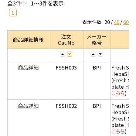
全3件中
1～3件を表示
1
20
40
60
表示件数
注文
メーカー
商品詳細情報
Cat.No
略号
商品詳細
FSSH003
BPI
Fresh Sus
HepaSH®
(Fresh Su
plate He
こちら
)
商品詳細
FSSH002
BPI
Fresh Sus
HepaSH®
(Fresh Su
plate He
こちら
)