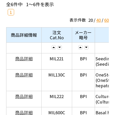
全6件中
1～6件を表示
1
20
40
60
表示件数
注文
メーカー
商品詳細情報
Cat.No
略号
商品詳細
MIL221
BPI
Seeding
(Seeding
商品詳細
MIL130C
BPI
OneStep 
(OneStep
hepatocy
商品詳細
MIL222
BPI
Culture 
(Culture
商品詳細
MIL600C
BPI
Basal hep