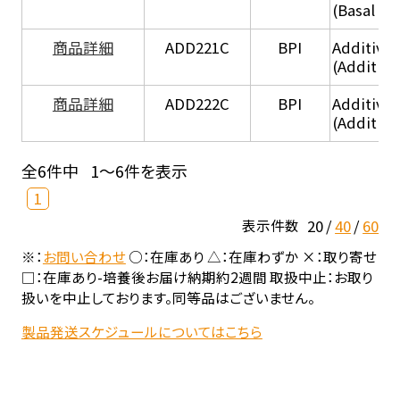
(Basal he
商品詳細
ADD221C
BPI
Additive
(Additiv
商品詳細
ADD222C
BPI
Additive
(Additive
全6件中
1～6件を表示
1
20
40
60
表示件数
※：
お問い合わせ
○：在庫あり △：在庫わずか ×：取り寄せ
□：在庫あり-培養後お届け納期約2週間 取扱中止：お取り
扱いを中止しております。同等品はございません。
製品発送スケジュールについてはこちら