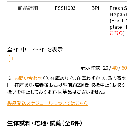
商品詳細
FSSH003
BPI
Fresh Sus
HepaSH®
(Fresh Su
plate He
こちら
)
全3件中
1～3件を表示
1
20
40
60
表示件数
※：
お問い合わせ
○：在庫あり △：在庫わずか ×：取り寄せ
□：在庫あり-培養後お届け納期約2週間 取扱中止：お取り
扱いを中止しております。同等品はございません。
製品発送スケジュールについてはこちら
生体試料・培地・試薬（全6件）