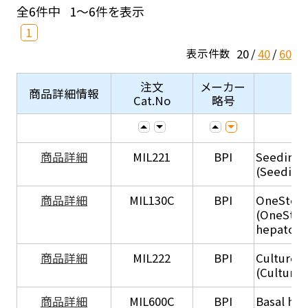
全6件中
1～6件を表示
1
20
40
60
表示件数
注文
メーカー
商品詳細情報
Cat.No
略号
商品詳細
MIL221
BPI
Seeding
(Seeding
商品詳細
MIL130C
BPI
OneStep 
(OneStep
hepatocy
商品詳細
MIL222
BPI
Culture 
(Culture
商品詳細
MIL600C
BPI
Basal hep