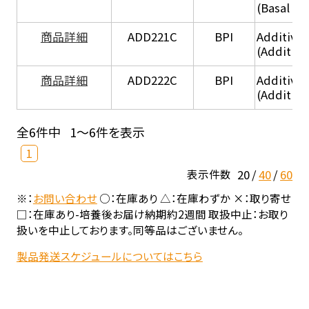
(Basal he
商品詳細
ADD221C
BPI
Additive
(Additiv
商品詳細
ADD222C
BPI
Additive
(Additive
全6件中
1～6件を表示
1
20
40
60
表示件数
※：
お問い合わせ
○：在庫あり △：在庫わずか ×：取り寄せ
□：在庫あり-培養後お届け納期約2週間 取扱中止：お取り
扱いを中止しております。同等品はございません。
製品発送スケジュールについてはこちら