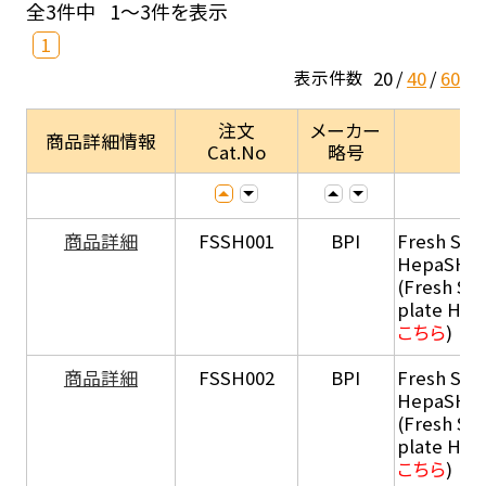
全3件中
1～3件を表示
1
20
40
60
表示件数
注文
メーカー
商品詳細情報
Cat.No
略号
商品詳細
FSSH001
BPI
Fresh Sus
HepaSH®
(Fresh Su
plate He
こちら
)
商品詳細
FSSH002
BPI
Fresh Sus
HepaSH®
(Fresh Su
plate He
こちら
)