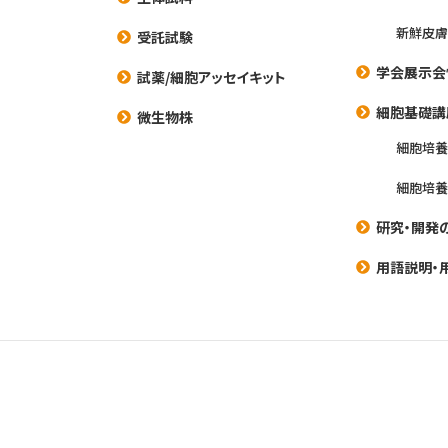
新鮮皮膚
受託試験
学会展示会
試薬/細胞アッセイキット
細胞基礎講
微生物株
細胞培
細胞培
研究・開発
用語説明・