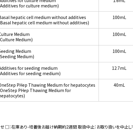
Additives for culture medium
1.6mL
(Additives for culture medium)
Basal hepatic cell medium without additives
100mL
(Basal hepatic cell medium without additives)
Culture Medium
100mL
(Culture Medium)
Seeding Medium
100mL
(Seeding Medium)
Additives for seeding medium
12.7mL
(Additives for seeding medium)
OneStep PHep Thawing Medium for hepatocytes
40mL
(OneStep PHep Thawing Medium for
hepatocytes)
寄せ □：在庫あり-培養後お届け納期約2週間 取扱中止：お取り扱いを中止し