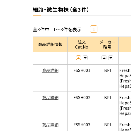
細胞・微生物株（全3件）
全3件中
1～3件を表示
1
注文
メーカー
商品詳細情報
Cat.No
略号
商品詳細
FSSH001
BPI
Fresh
Hepa
(Fres
Hepa
商品詳細
FSSH002
BPI
Fresh
Hepa
(Fres
Hepa
商品詳細
FSSH003
BPI
Fresh
Hepa