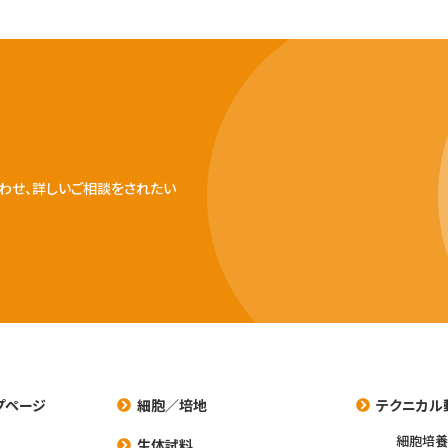
わせ、詳しいご相談をされたい
プページ
細胞／培地
テクニカル
細胞培
生体試料