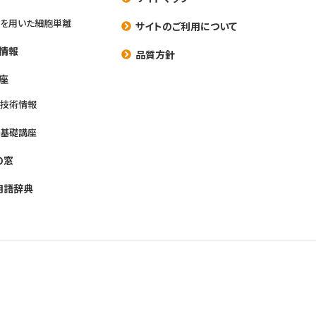
を用いた細胞単離
サイトのご利用について
情報
品質方針
座
養技術情報
養基礎講座
の窓
用語辞典