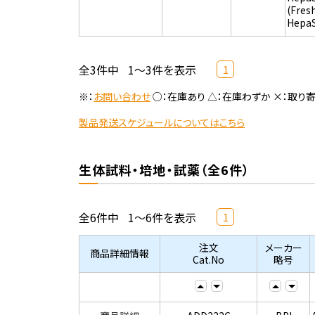
(Fres
Hepa
全3件中
1～3件を表示
1
※：
お問い合わせ
○：在庫あり △：在庫わずか ×：取り
製品発送スケジュールについてはこちら
生体試料・培地・試薬（全6件）
全6件中
1～6件を表示
1
注文
メーカー
商品詳細情報
Cat.No
略号