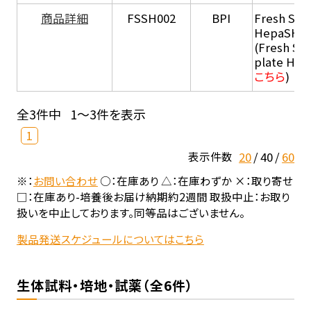
商品詳細
FSSH002
BPI
Fresh Sus
HepaSH®
(Fresh Su
plate He
こちら
)
全3件中
1～3件を表示
1
20
40
60
表示件数
※：
お問い合わせ
○：在庫あり △：在庫わずか ×：取り寄せ
□：在庫あり-培養後お届け納期約2週間 取扱中止：お取り
扱いを中止しております。同等品はございません。
製品発送スケジュールについてはこちら
生体試料・培地・試薬（全6件）