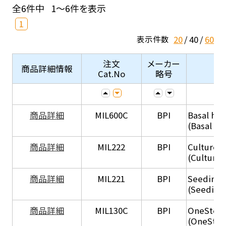
全6件中
1～6件を表示
1
20
40
60
表示件数
注文
メーカー
商品詳細情報
Cat.No
略号
商品詳細
MIL600C
BPI
Basal hep
(Basal he
商品詳細
MIL222
BPI
Culture 
(Culture
商品詳細
MIL221
BPI
Seeding
(Seeding
商品詳細
MIL130C
BPI
OneStep 
(OneStep