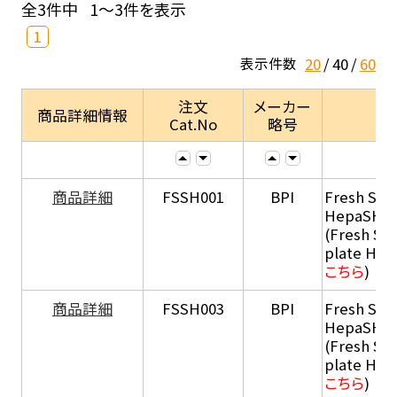
全3件中
1～3件を表示
1
20
40
60
表示件数
注文
メーカー
商品詳細情報
Cat.No
略号
商品詳細
FSSH001
BPI
Fresh Sus
HepaSH®
(Fresh Su
plate He
こちら
)
商品詳細
FSSH003
BPI
Fresh Sus
HepaSH®
(Fresh Su
plate He
こちら
)