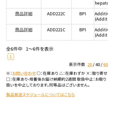
hepatocy
商品詳細
ADD222C
BPI
Additive
(Additive
商品詳細
ADD221C
BPI
Additive
(Additiv
全6件中
1～6件を表示
1
20
40
60
表示件数
※：
お問い合わせ
○：在庫あり △：在庫わずか ×：取り寄せ
□：在庫あり-培養後お届け納期約2週間 取扱中止：お取り
扱いを中止しております。同等品はございません。
製品発送スケジュールについてはこちら