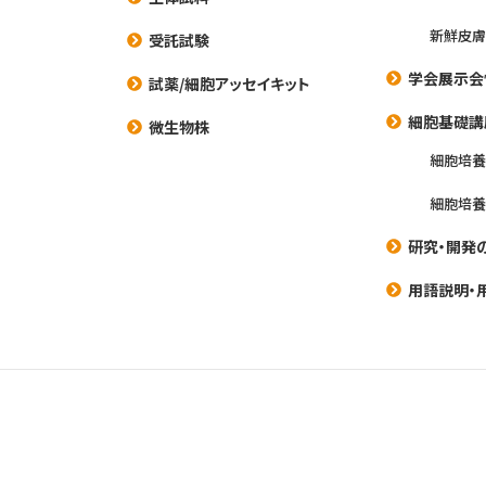
新鮮皮膚
受託試験
学会展示会
試薬/細胞アッセイキット
細胞基礎講
微生物株
細胞培
細胞培
研究・開発
用語説明・