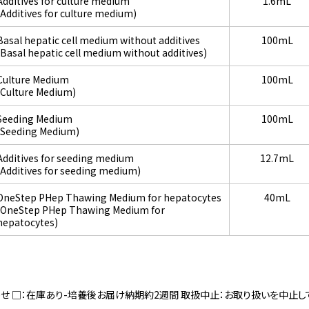
Additives for culture medium
1.6mL
(Additives for culture medium)
Basal hepatic cell medium without additives
100mL
(Basal hepatic cell medium without additives)
Culture Medium
100mL
(Culture Medium)
Seeding Medium
100mL
(Seeding Medium)
Additives for seeding medium
12.7mL
(Additives for seeding medium)
OneStep PHep Thawing Medium for hepatocytes
40mL
(OneStep PHep Thawing Medium for
hepatocytes)
寄せ □：在庫あり-培養後お届け納期約2週間 取扱中止：お取り扱いを中止し