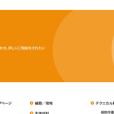
わせ、詳しいご相談をされたい
プページ
細胞／培地
テクニカル
細胞培
生体試料