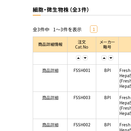
細胞・微生物株（全3件）
全3件中
1～3件を表示
1
注文
メーカー
商品詳細情報
Cat.No
略号
商品詳細
FSSH001
BPI
Fresh
Hepa
(Fres
Hepa
商品詳細
FSSH003
BPI
Fresh
Hepa
(Fres
Hepa
商品詳細
FSSH002
BPI
Fresh
Hepa