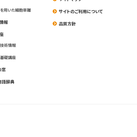
を用いた細胞単離
サイトのご利用について
情報
品質方針
座
養技術情報
養基礎講座
の窓
用語辞典