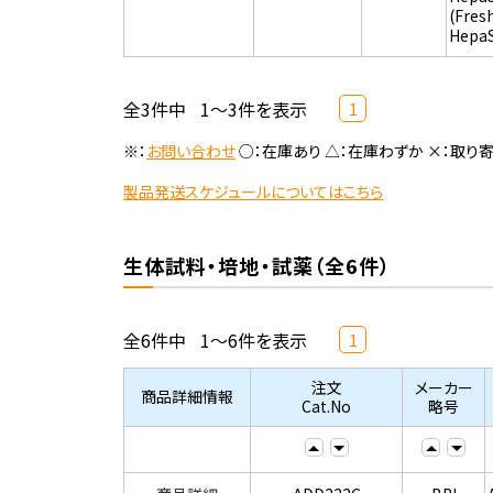
(Fres
Hepa
全3件中
1～3件を表示
1
※：
お問い合わせ
○：在庫あり △：在庫わずか ×：取り
製品発送スケジュールについてはこちら
生体試料・培地・試薬（全6件）
全6件中
1～6件を表示
1
注文
メーカー
商品詳細情報
Cat.No
略号