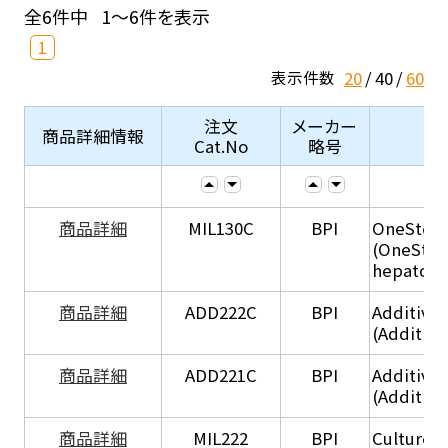
全6件中
1～6件を表示
1
20
40
60
表示件数
注文
メーカー
商品詳細情報
Cat.No
略号
商品詳細
MIL130C
BPI
OneStep 
(OneStep
hepatocy
商品詳細
ADD222C
BPI
Additive
(Additive
商品詳細
ADD221C
BPI
Additive
(Additiv
商品詳細
MIL222
BPI
Culture 