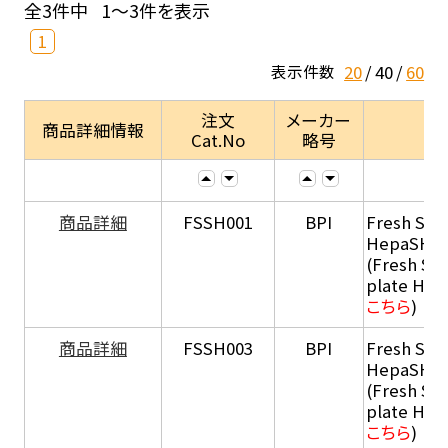
全3件中
1～3件を表示
1
20
40
60
表示件数
注文
メーカー
商品詳細情報
Cat.No
略号
商品詳細
FSSH001
BPI
Fresh Sus
HepaSH®
(Fresh Su
plate He
こちら
)
商品詳細
FSSH003
BPI
Fresh Sus
HepaSH®
(Fresh Su
plate He
こちら
)