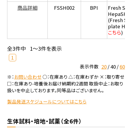
商品詳細
FSSH002
BPI
Fresh Sus
HepaSH®
(Fresh Su
plate He
こちら
)
全3件中
1～3件を表示
1
20
40
60
表示件数
※：
お問い合わせ
○：在庫あり △：在庫わずか ×：取り寄せ
□：在庫あり-培養後お届け納期約2週間 取扱中止：お取り
扱いを中止しております。同等品はございません。
製品発送スケジュールについてはこちら
生体試料・培地・試薬（全6件）