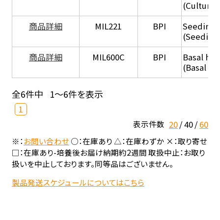
(Culture
商品詳細
MIL221
BPI
Seeding
(Seeding
商品詳細
MIL600C
BPI
Basal hep
(Basal he
全6件中
1～6件を表示
1
20
40
60
表示件数
※：
お問い合わせ
○：在庫あり △：在庫わずか ×：取り寄せ
□：在庫あり-培養後お届け納期約2週間 取扱中止：お取り
扱いを中止しております。同等品はございません。
製品発送スケジュールについてはこちら