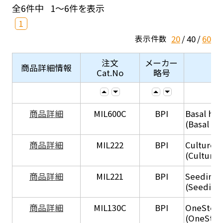
全6件中
1～6件を表示
1
20
40
60
表示件数
注文
メーカー
商品詳細情報
Cat.No
略号
商品詳細
MIL600C
BPI
Basal hep
(Basal he
商品詳細
MIL222
BPI
Culture 
(Culture
商品詳細
MIL221
BPI
Seeding
(Seeding
商品詳細
MIL130C
BPI
OneStep 
(OneStep