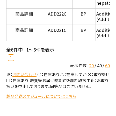
hepatocy
商品詳細
ADD222C
BPI
Additive
(Additive
商品詳細
ADD221C
BPI
Additive
(Additiv
全6件中
1～6件を表示
1
20
40
60
表示件数
※：
お問い合わせ
○：在庫あり △：在庫わずか ×：取り寄せ
□：在庫あり-培養後お届け納期約2週間 取扱中止：お取り
扱いを中止しております。同等品はございません。
製品発送スケジュールについてはこちら