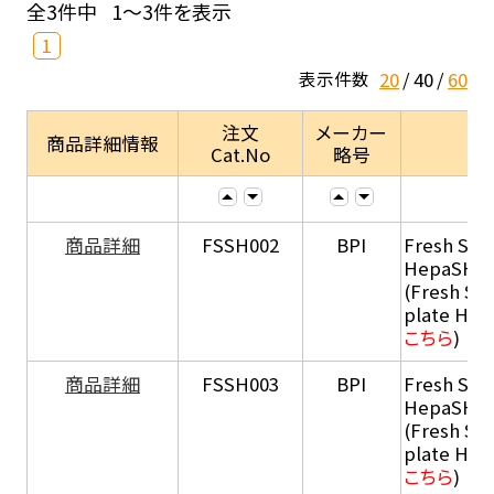
全3件中
1～3件を表示
1
20
40
60
表示件数
注文
メーカー
商品詳細情報
Cat.No
略号
商品詳細
FSSH002
BPI
Fresh Sus
HepaSH®
(Fresh Su
plate He
こちら
)
商品詳細
FSSH003
BPI
Fresh Sus
HepaSH®
(Fresh Su
plate He
こちら
)