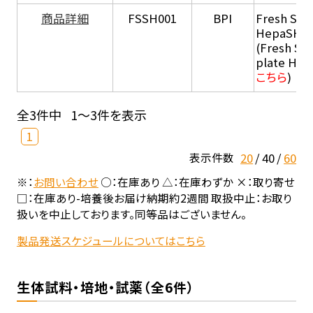
商品詳細
FSSH001
BPI
Fresh Sus
HepaSH®
(Fresh Su
plate He
こちら
)
全3件中
1～3件を表示
1
20
40
60
表示件数
※：
お問い合わせ
○：在庫あり △：在庫わずか ×：取り寄せ
□：在庫あり-培養後お届け納期約2週間 取扱中止：お取り
扱いを中止しております。同等品はございません。
製品発送スケジュールについてはこちら
生体試料・培地・試薬（全6件）