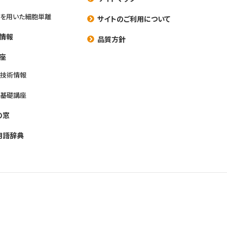
を用いた細胞単離
サイトのご利用について
情報
品質方針
座
養技術情報
養基礎講座
の窓
用語辞典