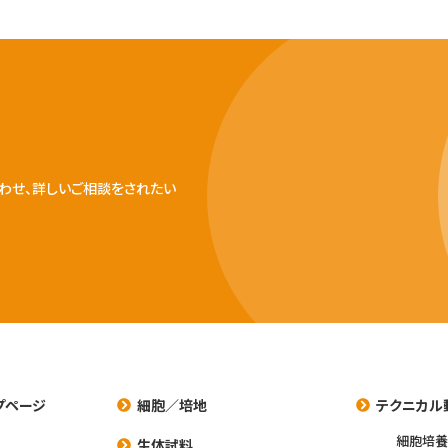
わせ、詳しいご相談をされたい
プページ
細胞／培地
テクニカル
細胞培
生体試料