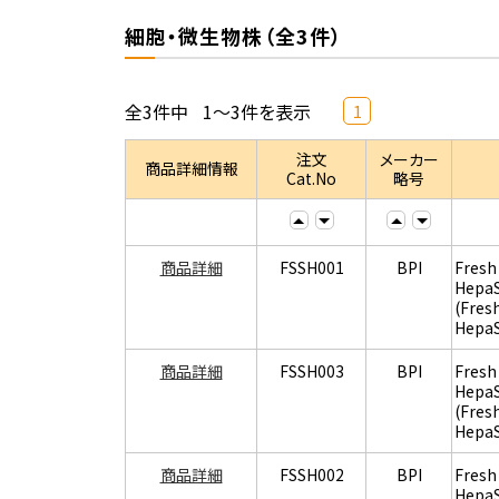
細胞・微生物株（全3件）
全3件中
1～3件を表示
1
注文
メーカー
商品詳細情報
Cat.No
略号
商品詳細
FSSH001
BPI
Fresh
Hepa
(Fres
Hepa
商品詳細
FSSH003
BPI
Fresh
Hepa
(Fres
Hepa
商品詳細
FSSH002
BPI
Fresh
Hepa