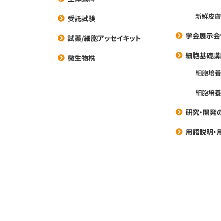
新鮮皮膚
受託試験
学会展示会
試薬/細胞アッセイキット
細胞基礎講
微生物株
細胞培
細胞培
研究・開発
用語説明・