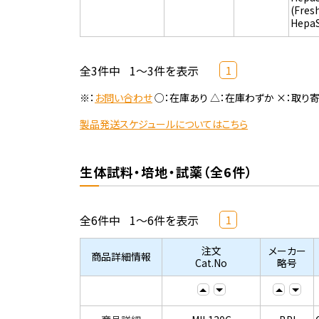
(Fres
Hepa
全3件中
1～3件を表示
1
※：
お問い合わせ
○：在庫あり △：在庫わずか ×：取り
製品発送スケジュールについてはこちら
生体試料・培地・試薬（全6件）
全6件中
1～6件を表示
1
注文
メーカー
商品詳細情報
Cat.No
略号