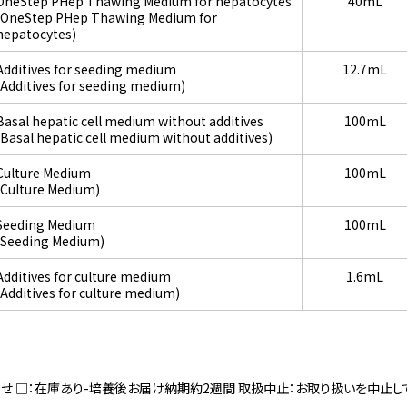
OneStep PHep Thawing Medium for hepatocytes
40mL
(OneStep PHep Thawing Medium for
hepatocytes)
Additives for seeding medium
12.7mL
(Additives for seeding medium)
Basal hepatic cell medium without additives
100mL
(Basal hepatic cell medium without additives)
Culture Medium
100mL
(Culture Medium)
Seeding Medium
100mL
(Seeding Medium)
Additives for culture medium
1.6mL
(Additives for culture medium)
寄せ □：在庫あり-培養後お届け納期約2週間 取扱中止：お取り扱いを中止し