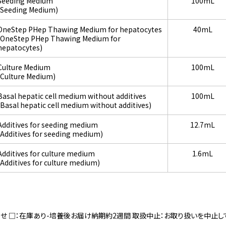
Seeding Medium
100mL
(Seeding Medium)
OneStep PHep Thawing Medium for hepatocytes
40mL
(OneStep PHep Thawing Medium for
hepatocytes)
Culture Medium
100mL
(Culture Medium)
Basal hepatic cell medium without additives
100mL
(Basal hepatic cell medium without additives)
Additives for seeding medium
12.7mL
(Additives for seeding medium)
Additives for culture medium
1.6mL
(Additives for culture medium)
寄せ □：在庫あり-培養後お届け納期約2週間 取扱中止：お取り扱いを中止し