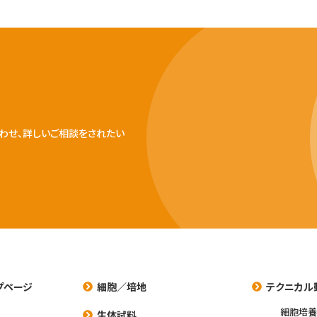
わせ、詳しいご相談をされたい
プページ
細胞／培地
テクニカル
細胞培
生体試料