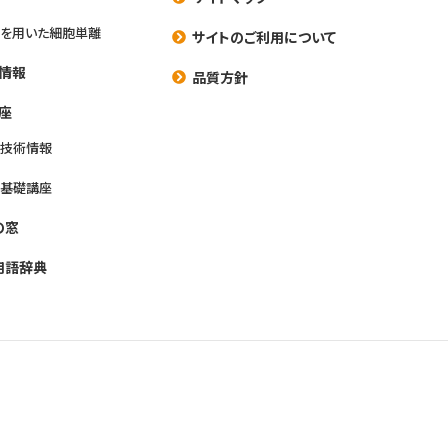
を用いた細胞単離
サイトのご利用について
情報
品質方針
座
養技術情報
養基礎講座
の窓
用語辞典