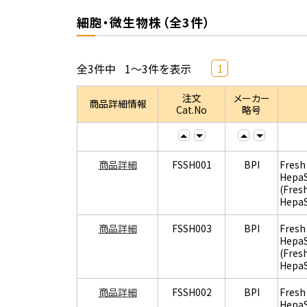
細胞・微生物株（全3件）
全3件中
1～3件を表示
1
注文
メーカー
商品詳細情報
Cat.No
略号
商品詳細
FSSH001
BPI
Fresh
Hepa
(Fres
Hepa
商品詳細
FSSH003
BPI
Fresh
Hepa
(Fres
Hepa
商品詳細
FSSH002
BPI
Fresh
Hepa