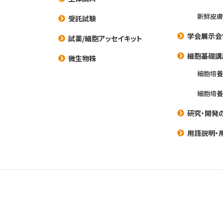
新鮮皮膚
受託試験
学会展示会
試薬/細胞アッセイキット
細胞基礎講
微生物株
細胞培
細胞培
研究・開発
用語説明・