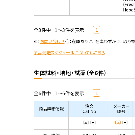
(Fres
Hepa
全3件中
1～3件を表示
1
※：
お問い合わせ
○：在庫あり △：在庫わずか ×：取り
製品発送スケジュールについてはこちら
生体試料・培地・試薬（全6件）
全6件中
1～6件を表示
1
注文
メーカー
商品詳細情報
Cat.No
略号