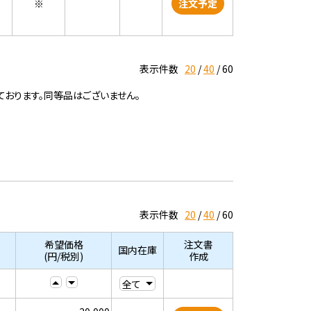
※
注文予定
表示件数
20
40
60
ております。同等品はございません。
表示件数
20
40
60
希望価格
注文書
国内在庫
(円/税別)
作成