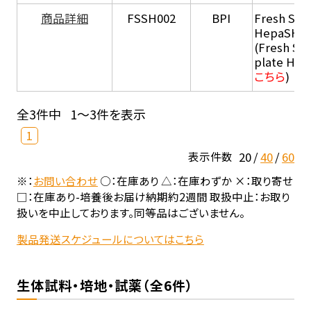
商品詳細
FSSH002
BPI
Fresh Sus
HepaSH®
(Fresh Su
plate He
こちら
)
全3件中
1～3件を表示
1
20
40
60
表示件数
※：
お問い合わせ
○：在庫あり △：在庫わずか ×：取り寄せ
□：在庫あり-培養後お届け納期約2週間 取扱中止：お取り
扱いを中止しております。同等品はございません。
製品発送スケジュールについてはこちら
生体試料・培地・試薬（全6件）