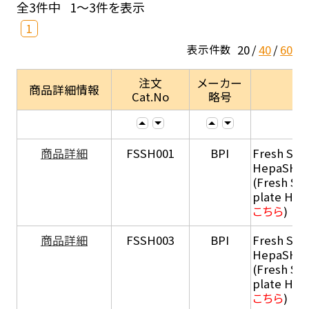
全3件中
1～3件を表示
1
20
40
60
表示件数
注文
メーカー
商品詳細情報
Cat.No
略号
商品詳細
FSSH001
BPI
Fresh Sus
HepaSH®
(Fresh Su
plate He
こちら
)
商品詳細
FSSH003
BPI
Fresh Sus
HepaSH®
(Fresh Su
plate He
こちら
)