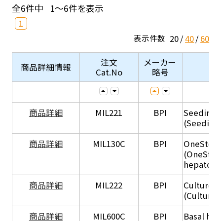
全6件中
1～6件を表示
1
20
40
60
表示件数
注文
メーカー
商品詳細情報
Cat.No
略号
商品詳細
MIL221
BPI
Seeding
(Seeding
商品詳細
MIL130C
BPI
OneStep 
(OneStep
hepatocy
商品詳細
MIL222
BPI
Culture 
(Culture
商品詳細
MIL600C
BPI
Basal hep