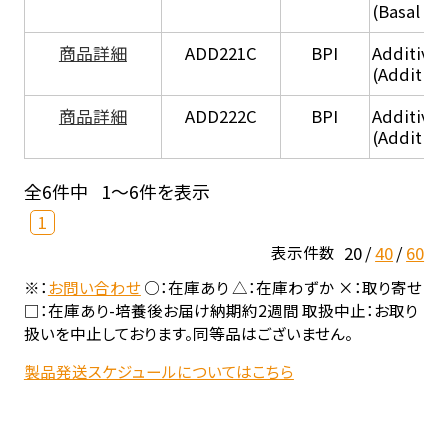
(Basal he
商品詳細
ADD221C
BPI
Additive
(Additiv
商品詳細
ADD222C
BPI
Additive
(Additive
全6件中
1～6件を表示
1
20
40
60
表示件数
※：
お問い合わせ
○：在庫あり △：在庫わずか ×：取り寄せ
□：在庫あり-培養後お届け納期約2週間 取扱中止：お取り
扱いを中止しております。同等品はございません。
製品発送スケジュールについてはこちら