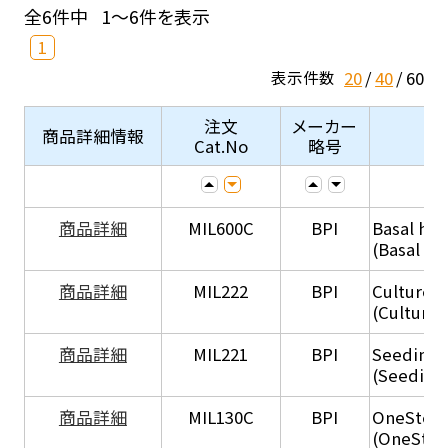
全6件中
1～6件を表示
1
20
40
60
表示件数
注文
メーカー
商品詳細情報
Cat.No
略号
商品詳細
MIL600C
BPI
Basal hep
(Basal he
商品詳細
MIL222
BPI
Culture 
(Culture
商品詳細
MIL221
BPI
Seeding
(Seeding
商品詳細
MIL130C
BPI
OneStep 
(OneStep