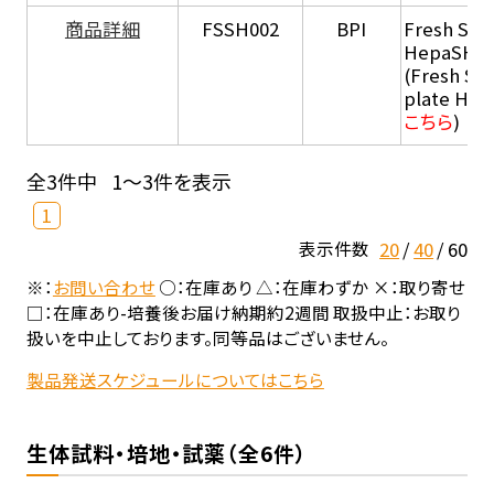
商品詳細
FSSH002
BPI
Fresh Sus
HepaSH®
(Fresh Su
plate He
こちら
)
全3件中
1～3件を表示
1
20
40
60
表示件数
※：
お問い合わせ
○：在庫あり △：在庫わずか ×：取り寄せ
□：在庫あり-培養後お届け納期約2週間 取扱中止：お取り
扱いを中止しております。同等品はございません。
製品発送スケジュールについてはこちら
生体試料・培地・試薬（全6件）