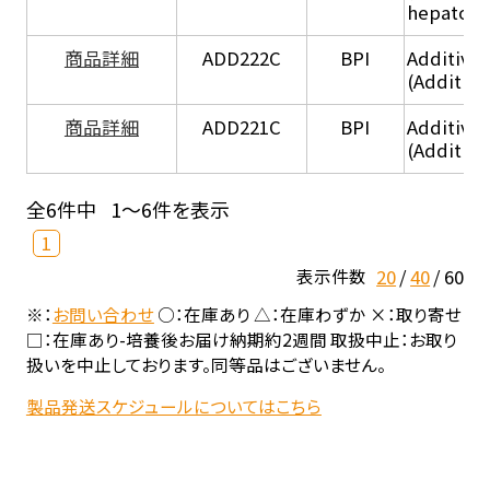
hepatocy
商品詳細
ADD222C
BPI
Additive
(Additive
商品詳細
ADD221C
BPI
Additive
(Additiv
全6件中
1～6件を表示
1
20
40
60
表示件数
※：
お問い合わせ
○：在庫あり △：在庫わずか ×：取り寄せ
□：在庫あり-培養後お届け納期約2週間 取扱中止：お取り
扱いを中止しております。同等品はございません。
製品発送スケジュールについてはこちら