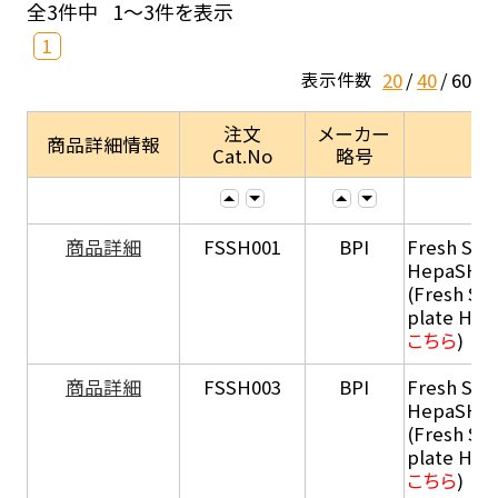
全3件中
1～3件を表示
1
20
40
60
表示件数
注文
メーカー
商品詳細情報
Cat.No
略号
商品詳細
FSSH001
BPI
Fresh Sus
HepaSH®
(Fresh Su
plate He
こちら
)
商品詳細
FSSH003
BPI
Fresh Sus
HepaSH®
(Fresh Su
plate He
こちら
)