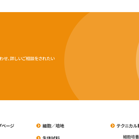
わせ、詳しいご相談をされたい
プページ
細胞／培地
テクニカル
細胞培
生体試料