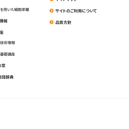
を用いた細胞単離
サイトのご利用について
情報
品質方針
座
養技術情報
養基礎講座
の窓
用語辞典