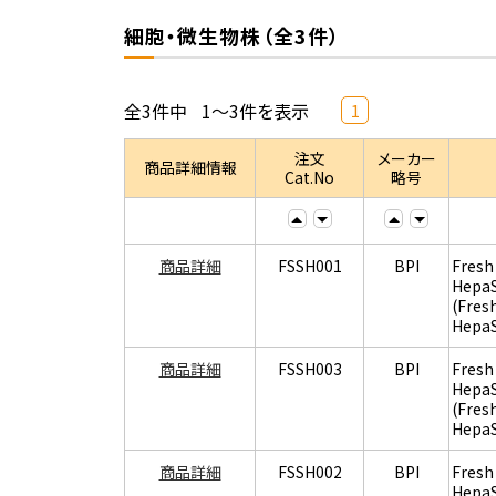
細胞・微生物株（全3件）
全3件中
1～3件を表示
1
注文
メーカー
商品詳細情報
Cat.No
略号
商品詳細
FSSH001
BPI
Fresh
Hepa
(Fres
Hepa
商品詳細
FSSH003
BPI
Fresh
Hepa
(Fres
Hepa
商品詳細
FSSH002
BPI
Fresh
Hepa