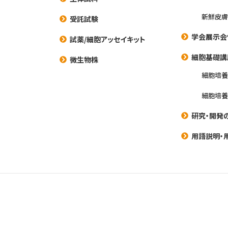
新鮮皮膚
受託試験
学会展示会
試薬/細胞アッセイキット
細胞基礎講
微生物株
細胞培
細胞培
研究・開発
用語説明・