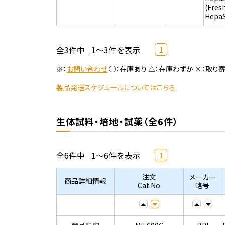
(Fres
Hepa
全3件中
1～3件を表示
1
※：
お問い合わせ
○：在庫あり △：在庫わずか ×：取り
製品発送スケジュールについてはこちら
生体試料・培地・試薬（全6件）
全6件中
1～6件を表示
1
注文
メーカー
商品詳細情報
Cat.No
略号