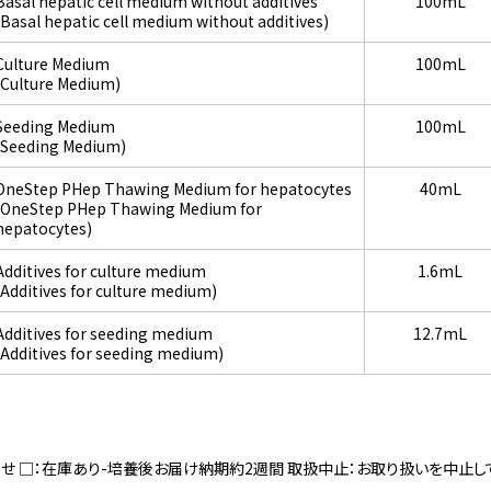
Basal hepatic cell medium without additives
100mL
(Basal hepatic cell medium without additives)
Culture Medium
100mL
(Culture Medium)
Seeding Medium
100mL
(Seeding Medium)
OneStep PHep Thawing Medium for hepatocytes
40mL
(OneStep PHep Thawing Medium for
hepatocytes)
Additives for culture medium
1.6mL
(Additives for culture medium)
Additives for seeding medium
12.7mL
(Additives for seeding medium)
寄せ □：在庫あり-培養後お届け納期約2週間 取扱中止：お取り扱いを中止し