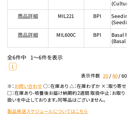
(Culture
商品詳細
MIL221
BPI
Seeding
(Seeding
商品詳細
MIL600C
BPI
Basal hep
(Basal he
全6件中
1～6件を表示
1
20
40
60
表示件数
※：
お問い合わせ
○：在庫あり △：在庫わずか ×：取り寄せ
□：在庫あり-培養後お届け納期約2週間 取扱中止：お取り
扱いを中止しております。同等品はございません。
製品発送スケジュールについてはこちら