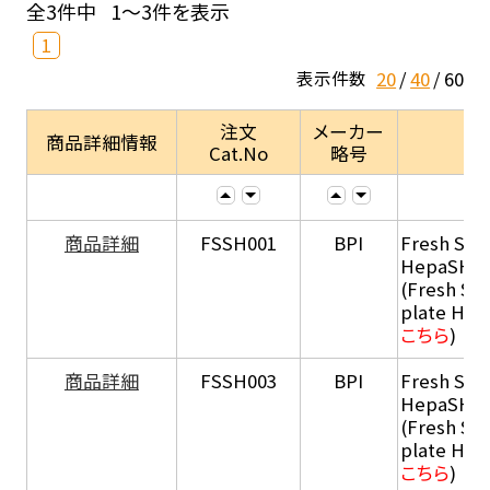
全3件中
1～3件を表示
1
20
40
60
表示件数
注文
メーカー
商品詳細情報
Cat.No
略号
商品詳細
FSSH001
BPI
Fresh Sus
HepaSH®
(Fresh Su
plate He
こちら
)
商品詳細
FSSH003
BPI
Fresh Sus
HepaSH®
(Fresh Su
plate He
こちら
)