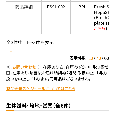
商品詳細
FSSH002
BPI
Fresh Sus
HepaSH®
(Fresh Su
plate He
こちら
)
全3件中
1～3件を表示
1
20
40
60
表示件数
※：
お問い合わせ
○：在庫あり △：在庫わずか ×：取り寄せ
□：在庫あり-培養後お届け納期約2週間 取扱中止：お取り
扱いを中止しております。同等品はございません。
製品発送スケジュールについてはこちら
生体試料・培地・試薬（全6件）