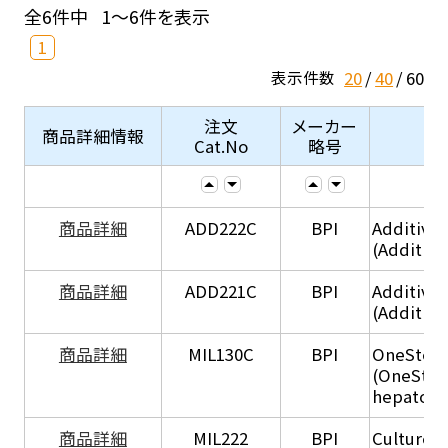
全6件中
1～6件を表示
1
20
40
60
表示件数
注文
メーカー
商品詳細情報
Cat.No
略号
商品詳細
ADD222C
BPI
Additive
(Additive
商品詳細
ADD221C
BPI
Additive
(Additiv
商品詳細
MIL130C
BPI
OneStep 
(OneStep
hepatocy
商品詳細
MIL222
BPI
Culture 