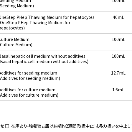
Seeding Medium
100mL
(Seeding Medium)
OneStep PHep Thawing Medium for hepatocytes
40mL
(OneStep PHep Thawing Medium for
hepatocytes)
Culture Medium
100mL
(Culture Medium)
Basal hepatic cell medium without additives
100mL
(Basal hepatic cell medium without additives)
Additives for seeding medium
12.7mL
(Additives for seeding medium)
Additives for culture medium
1.6mL
(Additives for culture medium)
寄せ □：在庫あり-培養後お届け納期約2週間 取扱中止：お取り扱いを中止し