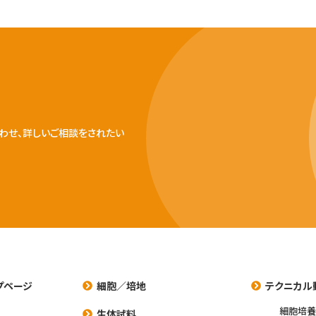
わせ、詳しいご相談をされたい
プページ
細胞／培地
テクニカル
細胞培
生体試料