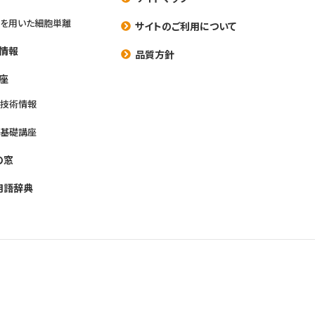
を用いた細胞単離
サイトのご利用について
情報
品質方針
座
養技術情報
養基礎講座
の窓
用語辞典