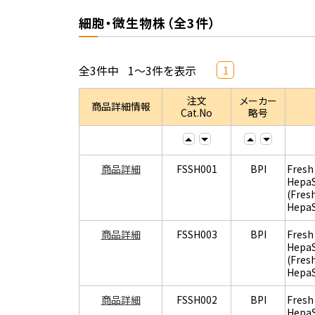
細胞・微生物株（全3件）
全3件中
1～3件を表示
1
注文
メーカー
商品詳細情報
Cat.No
略号
商品詳細
FSSH001
BPI
Fresh
Hepa
(Fres
Hepa
商品詳細
FSSH003
BPI
Fresh
Hepa
(Fres
Hepa
商品詳細
FSSH002
BPI
Fresh
Hepa