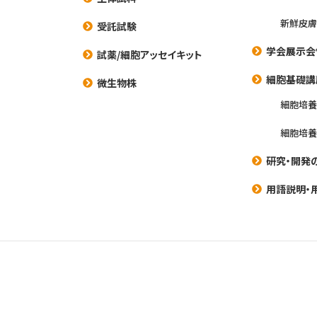
新鮮皮膚
受託試験
学会展示会
試薬/細胞アッセイキット
細胞基礎講
微生物株
細胞培
細胞培
研究・開発
用語説明・