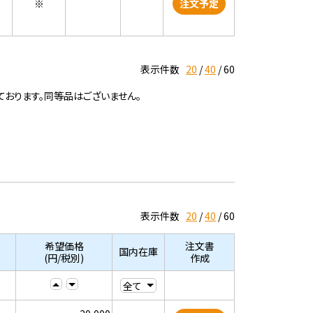
※
注文予定
表示件数
20
40
60
ております。同等品はございません。
表示件数
20
40
60
希望価格
注文書
国内在庫
(円/税別)
作成