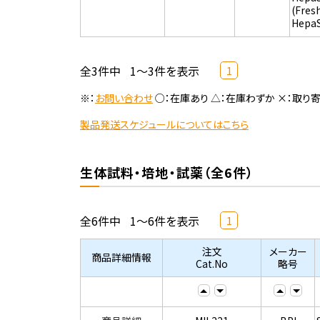
(Fres
Hepa
全3件中
1～3件を表示
1
※：
お問い合わせ
○：在庫あり △：在庫わずか ×：取り
製品発送スケジュールについてはこちら
生体試料・培地・試薬（全6件）
全6件中
1～6件を表示
1
注文
メーカー
商品詳細情報
Cat.No
略号