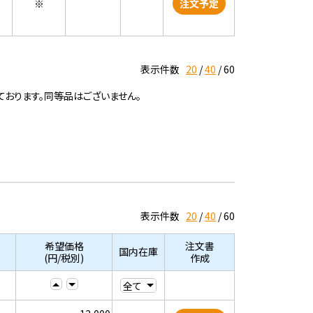
※
注文予定
表示件数
20
40
60
ております。同等品はございません。
表示件数
20
40
60
希望価格
注文書
国内在庫
(円/税別)
作成