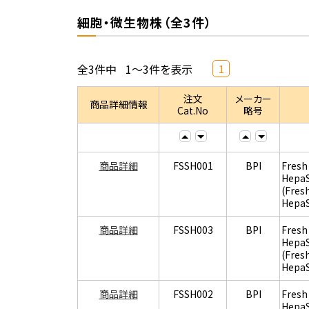
細胞・微生物株（全3件）
全3件中
1～3件を表示
1
注文
メーカー
商品詳細情報
Cat.No
略号
商品詳細
FSSH001
BPI
Fresh
Hepa
(Fres
Hepa
商品詳細
FSSH003
BPI
Fresh
Hepa
(Fres
Hepa
商品詳細
FSSH002
BPI
Fresh
Hepa