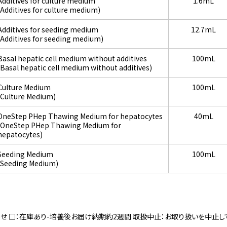
Additives for culture medium
1.6mL
(Additives for culture medium)
Additives for seeding medium
12.7mL
(Additives for seeding medium)
Basal hepatic cell medium without additives
100mL
(Basal hepatic cell medium without additives)
Culture Medium
100mL
(Culture Medium)
OneStep PHep Thawing Medium for hepatocytes
40mL
(OneStep PHep Thawing Medium for
hepatocytes)
Seeding Medium
100mL
(Seeding Medium)
寄せ □：在庫あり-培養後お届け納期約2週間 取扱中止：お取り扱いを中止し