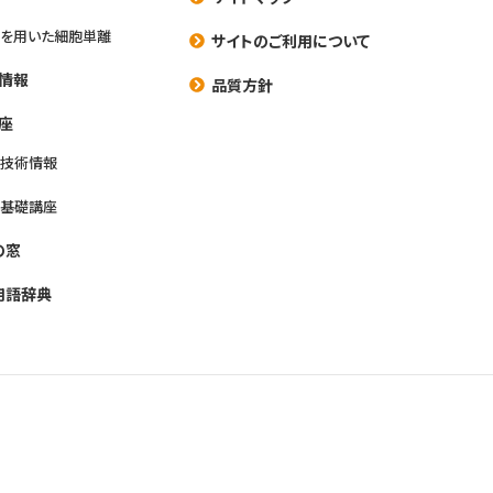
を用いた細胞単離
サイトのご利用について
情報
品質方針
座
養技術情報
養基礎講座
の窓
用語辞典