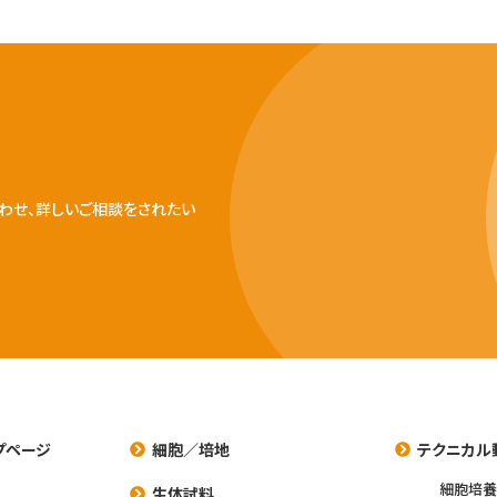
わせ、詳しいご相談をされたい
プページ
細胞／培地
テクニカル
細胞培
生体試料