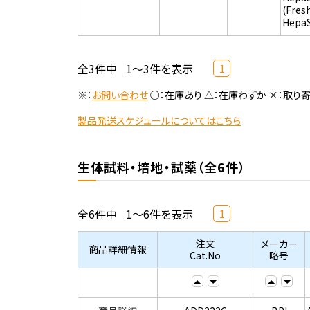
(Fres
Hepa
全3件中
1～3件を表示
1
※：
お問い合わせ
○：在庫あり △：在庫わずか ×：取り
製品発送スケジュールについてはこちら
生体試料・培地・試薬（全6件）
全6件中
1～6件を表示
1
注文
メーカー
商品詳細情報
Cat.No
略号