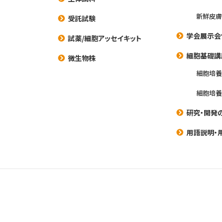
新鮮皮膚
受託試験
学会展示会
試薬/細胞アッセイキット
細胞基礎講
微生物株
細胞培
細胞培
研究・開発
用語説明・