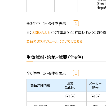
(Fres
Hepa
全3件中
1～3件を表示
1
※：
お問い合わせ
○：在庫あり △：在庫わずか ×：取り
製品発送スケジュールについてはこちら
生体試料・培地・試薬（全6件）
全6件中
1～6件を表示
1
注文
メーカー
商品詳細情報
Cat.No
略号