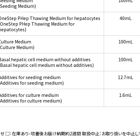
Seeding Medium
100mL
(Seeding Medium)
OneStep PHep Thawing Medium for hepatocytes
40mL
(OneStep PHep Thawing Medium for
hepatocytes)
Culture Medium
100mL
(Culture Medium)
Basal hepatic cell medium without additives
100mL
(Basal hepatic cell medium without additives)
Additives for seeding medium
12.7mL
(Additives for seeding medium)
Additives for culture medium
1.6mL
(Additives for culture medium)
寄せ □：在庫あり-培養後お届け納期約2週間 取扱中止：お取り扱いを中止し