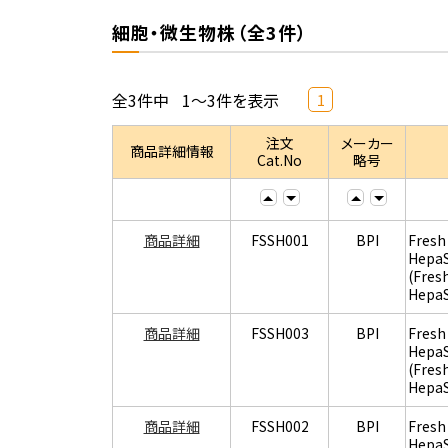
細胞・微生物株（全3件）
全3件中
1～3件を表示
1
注文
メーカー
商品詳細情報
Cat.No
略号
商品詳細
FSSH001
BPI
Fresh
Hepa
(Fres
Hepa
商品詳細
FSSH003
BPI
Fresh
Hepa
(Fres
Hepa
商品詳細
FSSH002
BPI
Fresh
Hepa