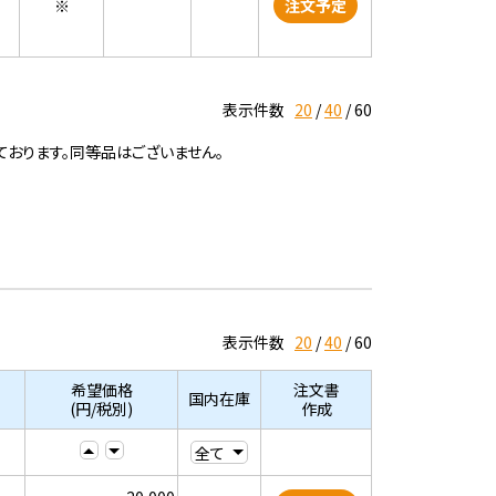
※
注文予定
表示件数
20
40
60
ております。同等品はございません。
表示件数
20
40
60
希望価格
注文書
国内在庫
(円/税別)
作成