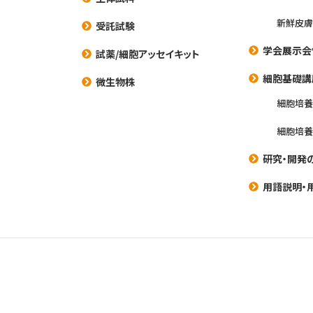
新鮮皮膚
受託試験
学会展示会
試薬/細胞アッセイキット
細胞基礎講
微生物株
細胞培
細胞培
研究・開発
用語説明・