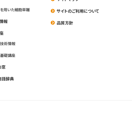
を用いた細胞単離
サイトのご利用について
情報
品質方針
座
養技術情報
養基礎講座
の窓
用語辞典