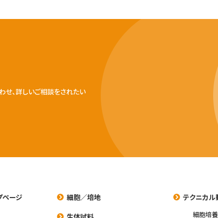
わせ、詳しいご相談をされたい
プページ
細胞／培地
テクニカル
細胞培
生体試料