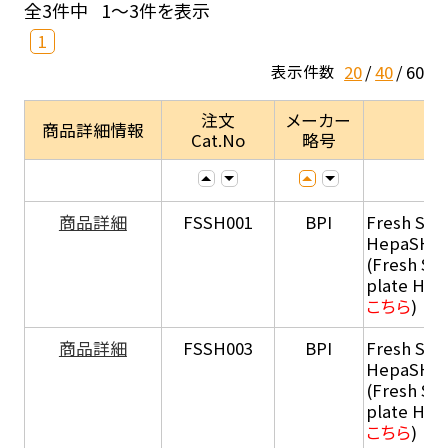
全3件中
1～3件を表示
1
20
40
60
表示件数
注文
メーカー
商品詳細情報
Cat.No
略号
商品詳細
FSSH001
BPI
Fresh Sus
HepaSH®
(Fresh Su
plate He
こちら
)
商品詳細
FSSH003
BPI
Fresh Sus
HepaSH®
(Fresh Su
plate He
こちら
)