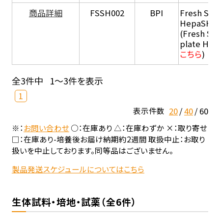
商品詳細
FSSH002
BPI
Fresh Sus
HepaSH®
(Fresh Su
plate He
こちら
)
全3件中
1～3件を表示
1
20
40
60
表示件数
※：
お問い合わせ
○：在庫あり △：在庫わずか ×：取り寄せ
□：在庫あり-培養後お届け納期約2週間 取扱中止：お取り
扱いを中止しております。同等品はございません。
製品発送スケジュールについてはこちら
生体試料・培地・試薬（全6件）