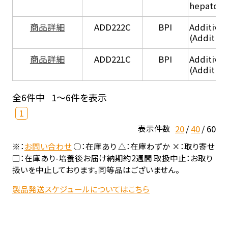
hepatocy
商品詳細
ADD222C
BPI
Additive
(Additive
商品詳細
ADD221C
BPI
Additive
(Additiv
全6件中
1～6件を表示
1
20
40
60
表示件数
※：
お問い合わせ
○：在庫あり △：在庫わずか ×：取り寄せ
□：在庫あり-培養後お届け納期約2週間 取扱中止：お取り
扱いを中止しております。同等品はございません。
製品発送スケジュールについてはこちら