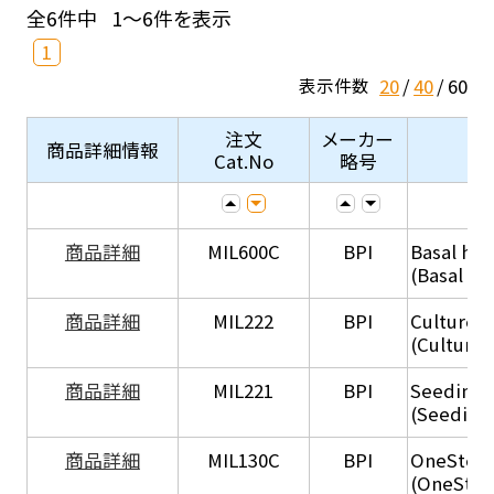
全6件中
1～6件を表示
1
20
40
60
表示件数
注文
メーカー
商品詳細情報
Cat.No
略号
商品詳細
MIL600C
BPI
Basal hep
(Basal he
商品詳細
MIL222
BPI
Culture 
(Culture
商品詳細
MIL221
BPI
Seeding
(Seeding
商品詳細
MIL130C
BPI
OneStep 
(OneStep