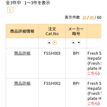
全3件中
1～3件を表示
1
20
40
60
表示件数
注文
メーカー
商品詳細情報
Cat.No
略号
商品詳細
FSSH003
BPI
Fresh Sus
HepaSH®
(Fresh Su
plate He
こちら
)
商品詳細
FSSH002
BPI
Fresh Sus
HepaSH®
(Fresh Su
plate He
こちら
)