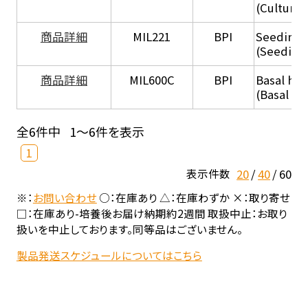
(Culture
商品詳細
MIL221
BPI
Seeding
(Seeding
商品詳細
MIL600C
BPI
Basal hep
(Basal he
全6件中
1～6件を表示
1
20
40
60
表示件数
※：
お問い合わせ
○：在庫あり △：在庫わずか ×：取り寄せ
□：在庫あり-培養後お届け納期約2週間 取扱中止：お取り
扱いを中止しております。同等品はございません。
製品発送スケジュールについてはこちら