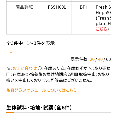
商品詳細
FSSH001
BPI
Fresh Sus
HepaSH®
(Fresh Su
plate He
こちら
)
全3件中
1～3件を表示
1
20
40
60
表示件数
※：
お問い合わせ
○：在庫あり △：在庫わずか ×：取り寄せ
□：在庫あり-培養後お届け納期約2週間 取扱中止：お取り
扱いを中止しております。同等品はございません。
製品発送スケジュールについてはこちら
生体試料・培地・試薬（全6件）