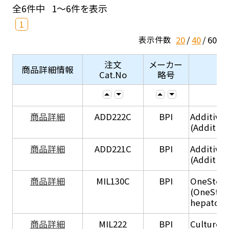
全6件中
1～6件を表示
1
20
40
60
表示件数
注文
メーカー
商品詳細情報
Cat.No
略号
商品詳細
ADD222C
BPI
Additive
(Additive
商品詳細
ADD221C
BPI
Additive
(Additiv
商品詳細
MIL130C
BPI
OneStep 
(OneStep
hepatocy
商品詳細
MIL222
BPI
Culture 