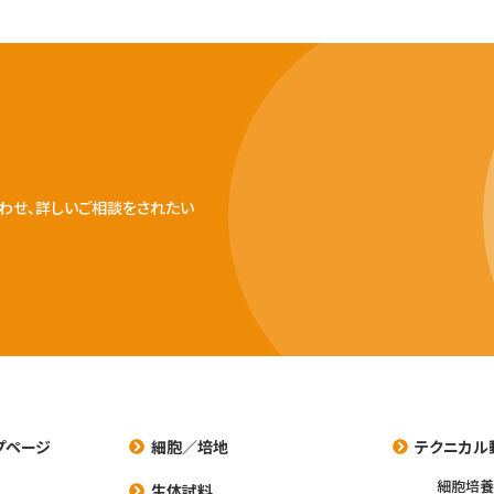
わせ、詳しいご相談をされたい
プページ
細胞／培地
テクニカル
細胞培
生体試料