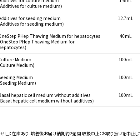
Additives for culture medium
1.6mL
(Additives for culture medium)
Additives for seeding medium
12.7mL
(Additives for seeding medium)
OneStep PHep Thawing Medium for hepatocytes
40mL
(OneStep PHep Thawing Medium for
hepatocytes)
Culture Medium
100mL
(Culture Medium)
Seeding Medium
100mL
(Seeding Medium)
Basal hepatic cell medium without additives
100mL
(Basal hepatic cell medium without additives)
寄せ □：在庫あり-培養後お届け納期約2週間 取扱中止：お取り扱いを中止し