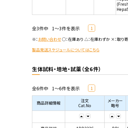
(Fres
Hepa
全3件中
1～3件を表示
1
※：
お問い合わせ
○：在庫あり △：在庫わずか ×：取り
製品発送スケジュールについてはこちら
生体試料・培地・試薬（全6件）
全6件中
1～6件を表示
1
注文
メーカー
商品詳細情報
Cat.No
略号