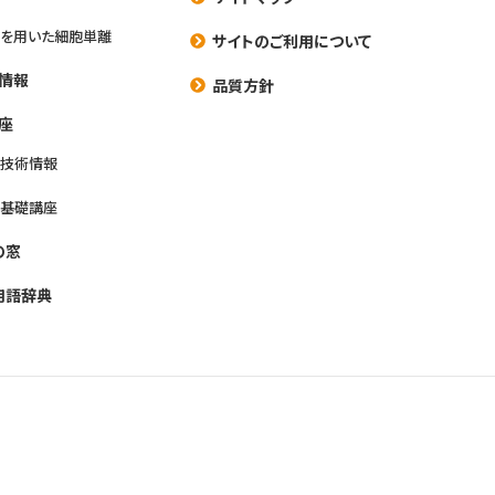
を用いた細胞単離
サイトのご利用について
情報
品質方針
座
養技術情報
養基礎講座
の窓
用語辞典