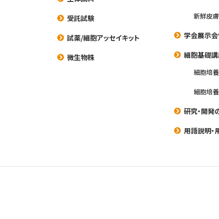
新鮮皮膚
受託試験
学会展示会
試薬/細胞アッセイキット
細胞基礎講
微生物株
細胞培
細胞培
研究・開発
用語説明・