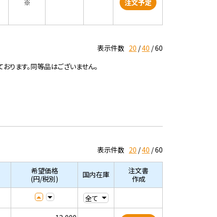
※
注文予定
表示件数
20
40
60
ております。同等品はございません。
表示件数
20
40
60
希望価格
注文書
国内在庫
(円/税別)
作成