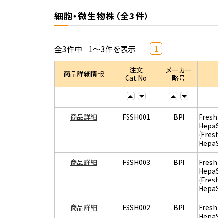
細胞・微生物株（全3件）
全3件中
1～3件を表示
1
注文
メーカー
商品詳細情報
Cat.No
略号
商品詳細
FSSH001
BPI
Fresh
Hepa
(Fres
Hepa
商品詳細
FSSH003
BPI
Fresh
Hepa
(Fres
Hepa
商品詳細
FSSH002
BPI
Fresh
Hepa