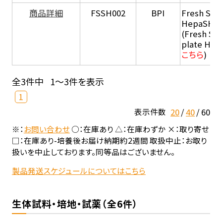
商品詳細
FSSH002
BPI
Fresh Sus
HepaSH®
(Fresh Su
plate He
こちら
)
全3件中
1～3件を表示
1
20
40
60
表示件数
※：
お問い合わせ
○：在庫あり △：在庫わずか ×：取り寄せ
□：在庫あり-培養後お届け納期約2週間 取扱中止：お取り
扱いを中止しております。同等品はございません。
製品発送スケジュールについてはこちら
生体試料・培地・試薬（全6件）