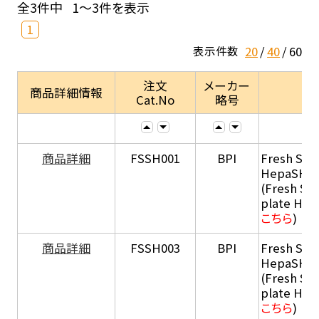
全3件中
1～3件を表示
1
20
40
60
表示件数
注文
メーカー
商品詳細情報
Cat.No
略号
商品詳細
FSSH001
BPI
Fresh Sus
HepaSH®
(Fresh Su
plate He
こちら
)
商品詳細
FSSH003
BPI
Fresh Sus
HepaSH®
(Fresh Su
plate He
こちら
)