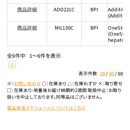
商品詳細
ADD221C
BPI
Additive
(Additiv
商品詳細
MIL130C
BPI
OneStep 
(OneStep
hepatocy
全6件中
1～6件を表示
1
20
40
60
表示件数
※：
お問い合わせ
○：在庫あり △：在庫わずか ×：取り寄せ
□：在庫あり-培養後お届け納期約2週間 取扱中止：お取り
扱いを中止しております。同等品はございません。
製品発送スケジュールについてはこちら