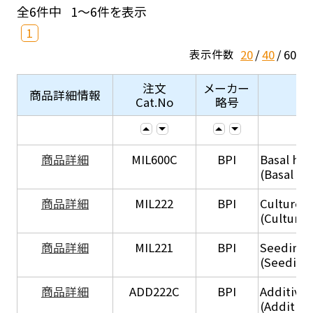
全6件中
1～6件を表示
1
20
40
60
表示件数
注文
メーカー
商品詳細情報
Cat.No
略号
商品詳細
MIL600C
BPI
Basal hep
(Basal he
商品詳細
MIL222
BPI
Culture 
(Culture
商品詳細
MIL221
BPI
Seeding
(Seeding
商品詳細
ADD222C
BPI
Additive
(Additive