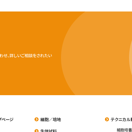
わせ、詳しいご相談をされたい
プページ
細胞／培地
テクニカル
細胞培
生体試料