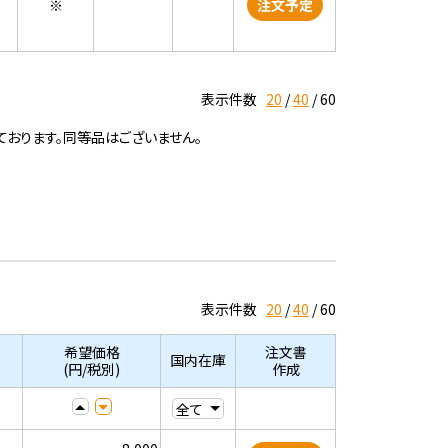
※
注文予定
表示件数
20
40
60
ております。同等品はございません。
表示件数
20
40
60
希望価格
注文書
国内在庫
(円/税別)
作成