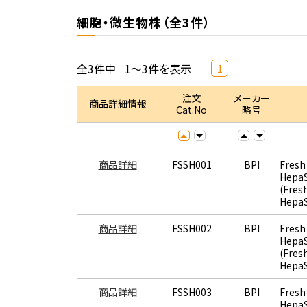
細胞・微生物株（全3件）
全3件中
1～3件を表示
1
注文
メーカー
商品詳細情報
Cat.No
略号
商品詳細
FSSH001
BPI
Fresh
Hepa
(Fres
Hepa
商品詳細
FSSH002
BPI
Fresh
Hepa
(Fres
Hepa
商品詳細
FSSH003
BPI
Fresh
Hepa