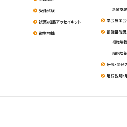
新鮮皮膚
受託試験
学会展示会
試薬/細胞アッセイキット
細胞基礎講
微生物株
細胞培
細胞培
研究・開発
用語説明・