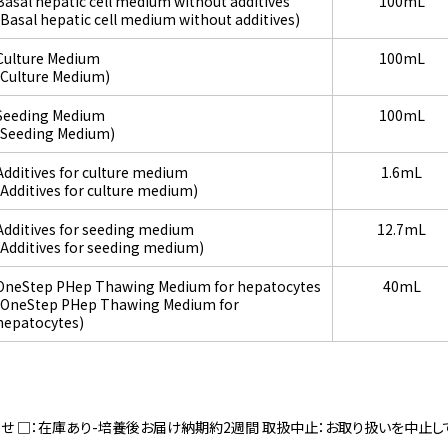
Basal hepatic cell medium without additives
100mL
(Basal hepatic cell medium without additives)
Culture Medium
100mL
(Culture Medium)
Seeding Medium
100mL
(Seeding Medium)
Additives for culture medium
1.6mL
(Additives for culture medium)
Additives for seeding medium
12.7mL
(Additives for seeding medium)
OneStep PHep Thawing Medium for hepatocytes
40mL
(OneStep PHep Thawing Medium for
hepatocytes)
寄せ □：在庫あり-培養後お届け納期約2週間 取扱中止：お取り扱いを中止し