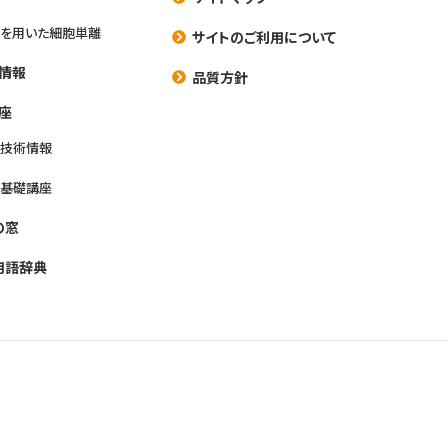
を用いた細胞単離
サイトのご利用について
情報
品質方針
座
養技術情報
養基礎講座
の窓
用語辞典