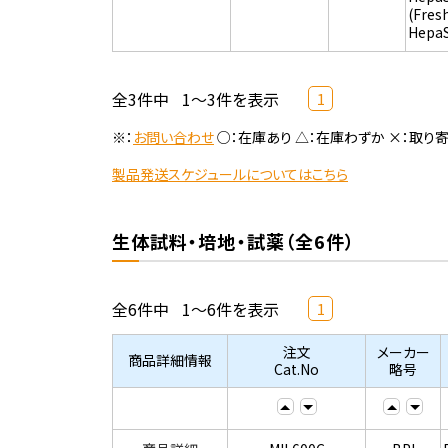
(Fres
Hepa
全3件中
1～3件を表示
1
※：
お問い合わせ
○：在庫あり △：在庫わずか ×：取り
製品発送スケジュールについてはこちら
生体試料・培地・試薬（全6件）
全6件中
1～6件を表示
1
注文
メーカー
商品詳細情報
Cat.No
略号