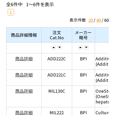
全6件中
1～6件を表示
1
20
40
60
表示件数
注文
メーカー
商品詳細情報
Cat.No
略号
商品詳細
ADD222C
BPI
Additive
(Additive
商品詳細
ADD221C
BPI
Additive
(Additiv
商品詳細
MIL130C
BPI
OneStep 
(OneStep
hepatocy
商品詳細
MIL222
BPI
Culture 