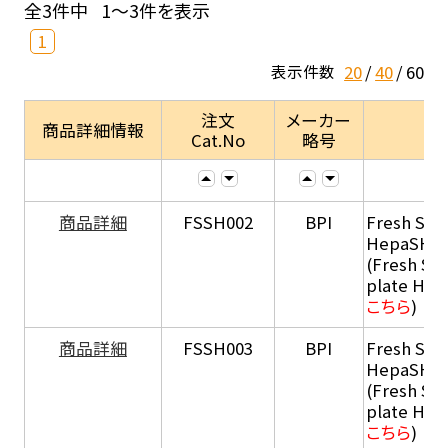
全3件中
1～3件を表示
1
20
40
60
表示件数
注文
メーカー
商品詳細情報
Cat.No
略号
商品詳細
FSSH002
BPI
Fresh Sus
HepaSH®
(Fresh Su
plate He
こちら
)
商品詳細
FSSH003
BPI
Fresh Sus
HepaSH®
(Fresh Su
plate He
こちら
)