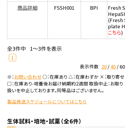
商品詳細
FSSH001
BPI
Fresh Sus
HepaSH®
(Fresh Su
plate He
こちら
)
全3件中
1～3件を表示
1
20
40
60
表示件数
※：
お問い合わせ
○：在庫あり △：在庫わずか ×：取り寄せ
□：在庫あり-培養後お届け納期約2週間 取扱中止：お取り
扱いを中止しております。同等品はございません。
製品発送スケジュールについてはこちら
生体試料・培地・試薬（全6件）