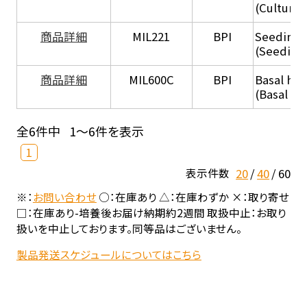
(Culture
商品詳細
MIL221
BPI
Seeding
(Seeding
商品詳細
MIL600C
BPI
Basal hep
(Basal he
全6件中
1～6件を表示
1
20
40
60
表示件数
※：
お問い合わせ
○：在庫あり △：在庫わずか ×：取り寄せ
□：在庫あり-培養後お届け納期約2週間 取扱中止：お取り
扱いを中止しております。同等品はございません。
製品発送スケジュールについてはこちら