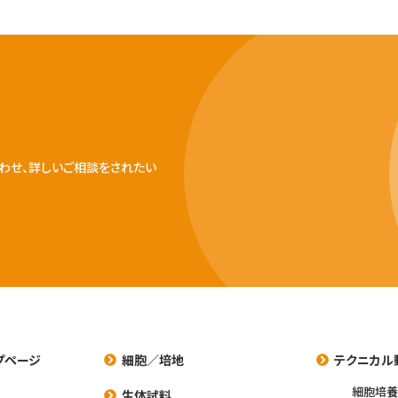
わせ、詳しいご相談をされたい
プページ
細胞／培地
テクニカル
細胞培
生体試料