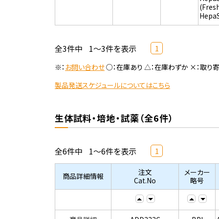
(Fres
Hepa
全3件中
1～3件を表示
1
※：
お問い合わせ
○：在庫あり △：在庫わずか ×：取り
製品発送スケジュールについてはこちら
生体試料・培地・試薬（全6件）
全6件中
1～6件を表示
1
注文
メーカー
商品詳細情報
Cat.No
略号