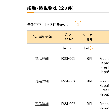
細胞・微生物株（全3件）
全3件中
1～3件を表示
1
注文
メーカー
商品詳細情報
Cat.No
略号
商品詳細
FSSH001
BPI
Fresh
Hepa
(Fres
Hepa
商品詳細
FSSH003
BPI
Fresh
Hepa
(Fres
Hepa
商品詳細
FSSH002
BPI
Fresh
Hepa