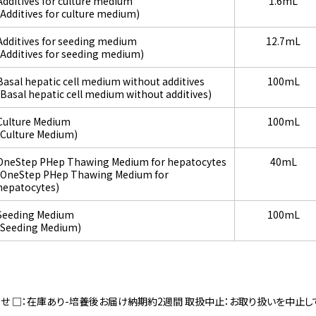
Additives for culture medium
1.6mL
(Additives for culture medium)
Additives for seeding medium
12.7mL
(Additives for seeding medium)
Basal hepatic cell medium without additives
100mL
(Basal hepatic cell medium without additives)
Culture Medium
100mL
(Culture Medium)
OneStep PHep Thawing Medium for hepatocytes
40mL
(OneStep PHep Thawing Medium for
hepatocytes)
Seeding Medium
100mL
(Seeding Medium)
寄せ □：在庫あり-培養後お届け納期約2週間 取扱中止：お取り扱いを中止し