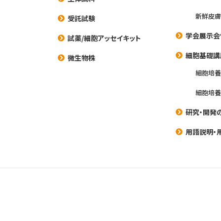
新鮮皮膚
受託試験
学会展示会
試薬/細胞アッセイキット
細胞基礎講
微生物株
細胞培
細胞培
研究・開発
用語説明・