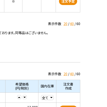
※
注文予定
表示件数
20
40
60
ております。同等品はございません。
表示件数
20
40
60
希望価格
注文書
国内在庫
(円/税別)
作成