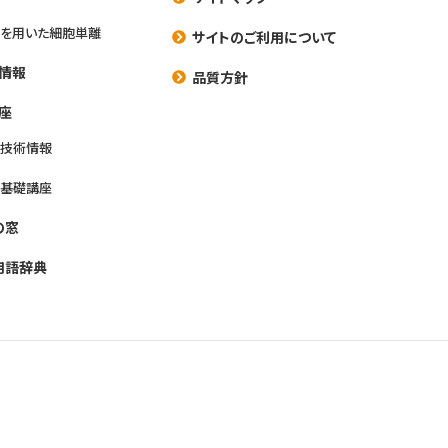
を用いた細胞単離
サイトのご利用について
情報
品質方針
座
養技術情報
養基礎講座
の窓
用語辞典