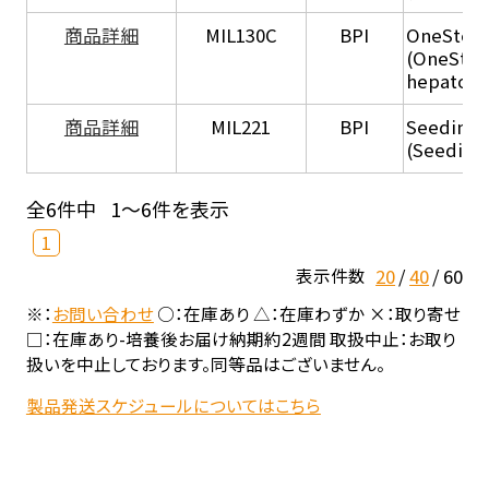
商品詳細
MIL130C
BPI
OneStep 
(OneStep
hepatocy
商品詳細
MIL221
BPI
Seeding
(Seeding
全6件中
1～6件を表示
1
20
40
60
表示件数
※：
お問い合わせ
○：在庫あり △：在庫わずか ×：取り寄せ
□：在庫あり-培養後お届け納期約2週間 取扱中止：お取り
扱いを中止しております。同等品はございません。
製品発送スケジュールについてはこちら