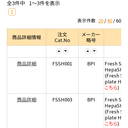
全3件中
1～3件を表示
1
20
40
60
表示件数
注文
メーカー
商品詳細情報
Cat.No
略号
商品詳細
FSSH001
BPI
Fresh Sus
HepaSH®
(Fresh Su
plate He
こちら
)
商品詳細
FSSH003
BPI
Fresh Sus
HepaSH®
(Fresh Su
plate He
こちら
)