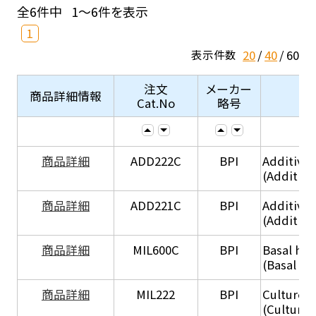
全6件中
1～6件を表示
1
20
40
60
表示件数
注文
メーカー
商品詳細情報
Cat.No
略号
商品詳細
ADD222C
BPI
Additive
(Additive
商品詳細
ADD221C
BPI
Additive
(Additiv
商品詳細
MIL600C
BPI
Basal hep
(Basal he
商品詳細
MIL222
BPI
Culture 
(Culture