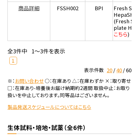
商品詳細
FSSH002
BPI
Fresh Sus
HepaSH®
(Fresh Su
plate He
こちら
)
全3件中
1～3件を表示
1
20
40
60
表示件数
※：
お問い合わせ
○：在庫あり △：在庫わずか ×：取り寄せ
□：在庫あり-培養後お届け納期約2週間 取扱中止：お取り
扱いを中止しております。同等品はございません。
製品発送スケジュールについてはこちら
生体試料・培地・試薬（全6件）