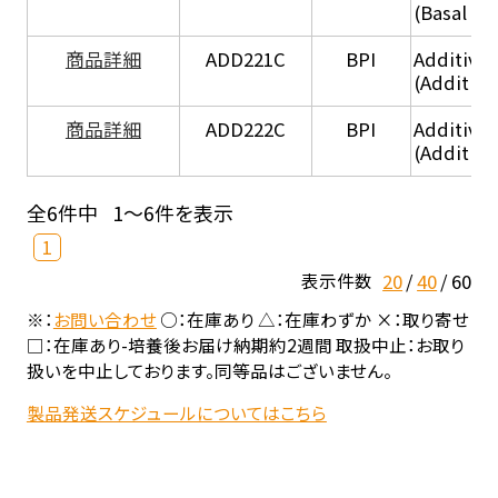
(Basal he
商品詳細
ADD221C
BPI
Additive
(Additiv
商品詳細
ADD222C
BPI
Additive
(Additive
全6件中
1～6件を表示
1
20
40
60
表示件数
※：
お問い合わせ
○：在庫あり △：在庫わずか ×：取り寄せ
□：在庫あり-培養後お届け納期約2週間 取扱中止：お取り
扱いを中止しております。同等品はございません。
製品発送スケジュールについてはこちら