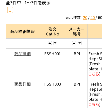
全3件中
1～3件を表示
1
20
40
60
表示件数
注文
メーカー
商品詳細情報
Cat.No
略号
商品詳細
FSSH001
BPI
Fresh Sus
HepaSH®
(Fresh Su
plate He
こちら
)
商品詳細
FSSH003
BPI
Fresh Sus
HepaSH®
(Fresh Su
plate He
こちら
)