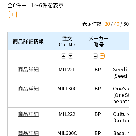
全6件中
1～6件を表示
1
20
40
60
表示件数
注文
メーカー
商品詳細情報
Cat.No
略号
商品詳細
MIL221
BPI
Seeding
(Seeding
商品詳細
MIL130C
BPI
OneStep 
(OneStep
hepatocy
商品詳細
MIL222
BPI
Culture 
(Culture
商品詳細
MIL600C
BPI
Basal hep