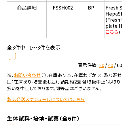
商品詳細
FSSH002
BPI
Fresh Sus
HepaSH®
(Fresh Su
plate He
こちら
)
全3件中
1～3件を表示
1
20
40
60
表示件数
※：
お問い合わせ
○：在庫あり △：在庫わずか ×：取り寄せ
□：在庫あり-培養後お届け納期約2週間 取扱中止：お取り
扱いを中止しております。同等品はございません。
製品発送スケジュールについてはこちら
生体試料・培地・試薬（全6件）