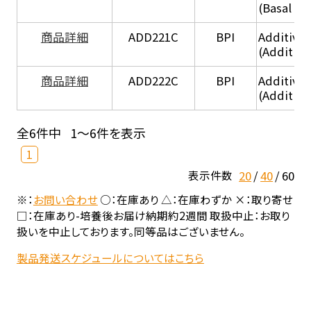
(Basal he
商品詳細
ADD221C
BPI
Additive
(Additiv
商品詳細
ADD222C
BPI
Additive
(Additive
全6件中
1～6件を表示
1
20
40
60
表示件数
※：
お問い合わせ
○：在庫あり △：在庫わずか ×：取り寄せ
□：在庫あり-培養後お届け納期約2週間 取扱中止：お取り
扱いを中止しております。同等品はございません。
製品発送スケジュールについてはこちら