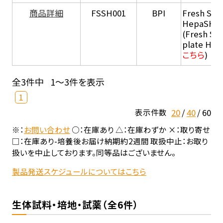
商品詳細
FSSH001
BPI
Fresh Sus
HepaSH®
(Fresh Su
plate He
こちら
)
全3件中
1～3件を表示
1
20
40
60
表示件数
※：
お問い合わせ
○：在庫あり △：在庫わずか ×：取り寄せ
□：在庫あり-培養後お届け納期約2週間 取扱中止：お取り
扱いを中止しております。同等品はございません。
製品発送スケジュールについてはこちら
生体試料・培地・試薬（全6件）