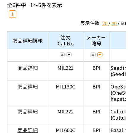
全6件中
1～6件を表示
1
20
40
60
表示件数
注文
メーカー
商品詳細情報
Cat.No
略号
商品詳細
MIL221
BPI
Seeding
(Seeding
商品詳細
MIL130C
BPI
OneStep 
(OneStep
hepatocy
商品詳細
MIL222
BPI
Culture 
(Culture
商品詳細
MIL600C
BPI
Basal hep