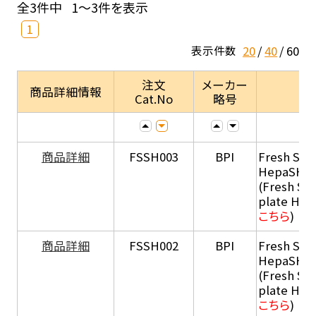
全3件中
1～3件を表示
1
20
40
60
表示件数
注文
メーカー
商品詳細情報
Cat.No
略号
商品詳細
FSSH003
BPI
Fresh Sus
HepaSH®
(Fresh Su
plate He
こちら
)
商品詳細
FSSH002
BPI
Fresh Sus
HepaSH®
(Fresh Su
plate He
こちら
)