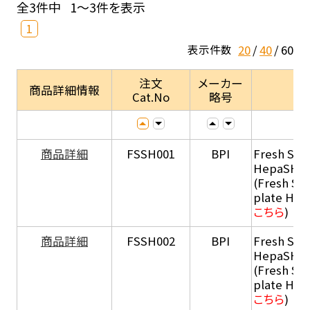
全3件中
1～3件を表示
1
20
40
60
表示件数
注文
メーカー
商品詳細情報
Cat.No
略号
商品詳細
FSSH001
BPI
Fresh Sus
HepaSH®
(Fresh Su
plate He
こちら
)
商品詳細
FSSH002
BPI
Fresh Sus
HepaSH®
(Fresh Su
plate He
こちら
)