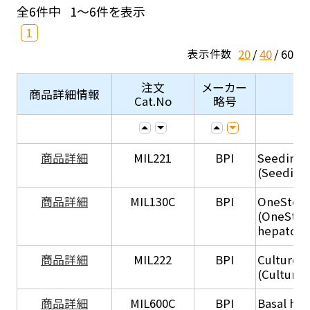
全6件中
1～6件を表示
1
20
40
60
表示件数
注文
メーカー
商品詳細情報
Cat.No
略号
商品詳細
MIL221
BPI
Seeding
(Seeding
商品詳細
MIL130C
BPI
OneStep 
(OneStep
hepatocy
商品詳細
MIL222
BPI
Culture 
(Culture
商品詳細
MIL600C
BPI
Basal hep