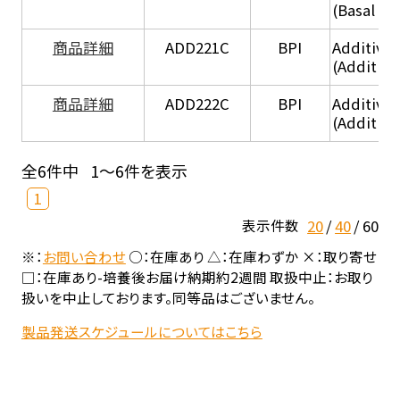
(Basal he
商品詳細
ADD221C
BPI
Additive
(Additiv
商品詳細
ADD222C
BPI
Additive
(Additive
全6件中
1～6件を表示
1
20
40
60
表示件数
※：
お問い合わせ
○：在庫あり △：在庫わずか ×：取り寄せ
□：在庫あり-培養後お届け納期約2週間 取扱中止：お取り
扱いを中止しております。同等品はございません。
製品発送スケジュールについてはこちら