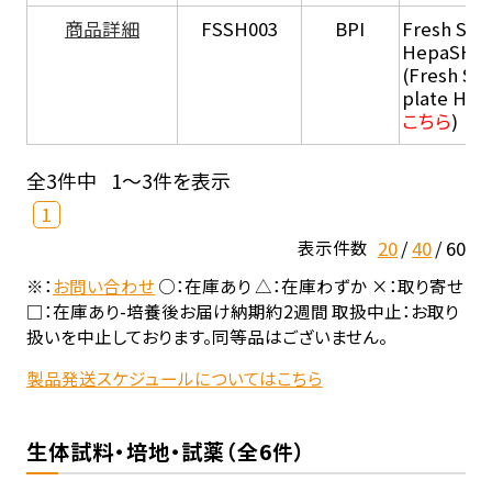
商品詳細
FSSH003
BPI
Fresh Sus
HepaSH®
(Fresh Su
plate He
こちら
)
全3件中
1～3件を表示
1
20
40
60
表示件数
※：
お問い合わせ
○：在庫あり △：在庫わずか ×：取り寄せ
□：在庫あり-培養後お届け納期約2週間 取扱中止：お取り
扱いを中止しております。同等品はございません。
製品発送スケジュールについてはこちら
生体試料・培地・試薬（全6件）