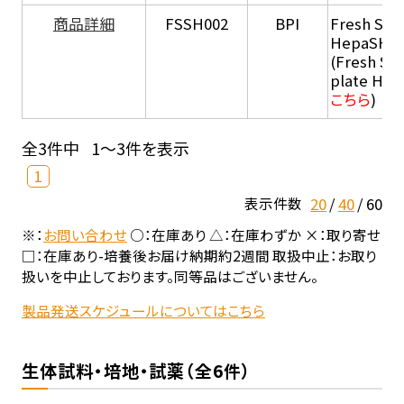
商品詳細
FSSH002
BPI
Fresh Sus
HepaSH®
(Fresh Su
plate He
こちら
)
全3件中
1～3件を表示
1
20
40
60
表示件数
※：
お問い合わせ
○：在庫あり △：在庫わずか ×：取り寄せ
□：在庫あり-培養後お届け納期約2週間 取扱中止：お取り
扱いを中止しております。同等品はございません。
製品発送スケジュールについてはこちら
生体試料・培地・試薬（全6件）