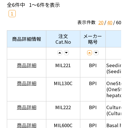
全6件中
1～6件を表示
1
20
40
60
表示件数
注文
メーカー
商品詳細情報
Cat.No
略号
商品詳細
MIL221
BPI
Seeding
(Seeding
商品詳細
MIL130C
BPI
OneStep 
(OneStep
hepatocy
商品詳細
MIL222
BPI
Culture 
(Culture
商品詳細
MIL600C
BPI
Basal hep