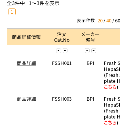
全3件中
1～3件を表示
1
20
40
60
表示件数
注文
メーカー
商品詳細情報
Cat.No
略号
商品詳細
FSSH001
BPI
Fresh Sus
HepaSH®
(Fresh Su
plate He
こちら
)
商品詳細
FSSH003
BPI
Fresh Sus
HepaSH®
(Fresh Su
plate He
こちら
)