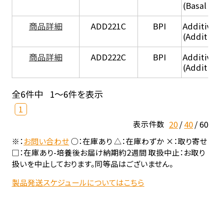
(Basal he
商品詳細
ADD221C
BPI
Additive
(Additiv
商品詳細
ADD222C
BPI
Additive
(Additive
全6件中
1～6件を表示
1
20
40
60
表示件数
※：
お問い合わせ
○：在庫あり △：在庫わずか ×：取り寄せ
□：在庫あり-培養後お届け納期約2週間 取扱中止：お取り
扱いを中止しております。同等品はございません。
製品発送スケジュールについてはこちら