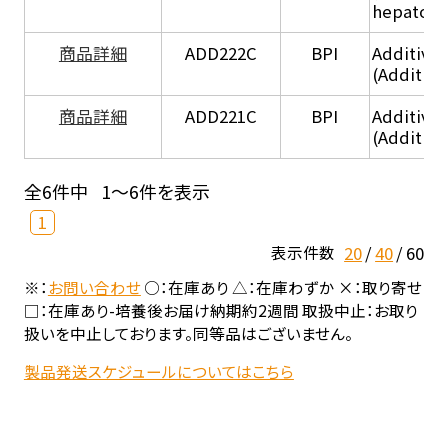
hepatocy
商品詳細
ADD222C
BPI
Additive
(Additive
商品詳細
ADD221C
BPI
Additive
(Additiv
全6件中
1～6件を表示
1
20
40
60
表示件数
※：
お問い合わせ
○：在庫あり △：在庫わずか ×：取り寄せ
□：在庫あり-培養後お届け納期約2週間 取扱中止：お取り
扱いを中止しております。同等品はございません。
製品発送スケジュールについてはこちら