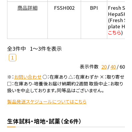
商品詳細
FSSH002
BPI
Fresh Sus
HepaSH®
(Fresh Su
plate He
こちら
)
全3件中
1～3件を表示
1
20
40
60
表示件数
※：
お問い合わせ
○：在庫あり △：在庫わずか ×：取り寄せ
□：在庫あり-培養後お届け納期約2週間 取扱中止：お取り
扱いを中止しております。同等品はございません。
製品発送スケジュールについてはこちら
生体試料・培地・試薬（全6件）