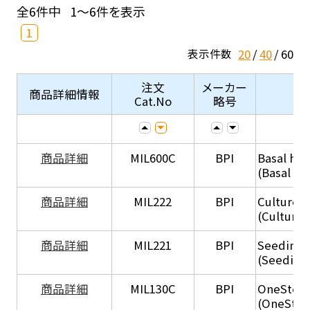
全6件中
1～6件を表示
1
20
40
60
表示件数
注文
メーカー
商品詳細情報
Cat.No
略号
商品詳細
MIL600C
BPI
Basal hep
(Basal he
商品詳細
MIL222
BPI
Culture 
(Culture
商品詳細
MIL221
BPI
Seeding
(Seeding
商品詳細
MIL130C
BPI
OneStep 
(OneStep