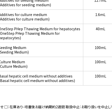
Additives for seeding medium
12.7mL
(Additives for seeding medium)
Additives for culture medium
1.6mL
(Additives for culture medium)
OneStep PHep Thawing Medium for hepatocytes
40mL
(OneStep PHep Thawing Medium for
hepatocytes)
Seeding Medium
100mL
(Seeding Medium)
Culture Medium
100mL
(Culture Medium)
Basal hepatic cell medium without additives
100mL
(Basal hepatic cell medium without additives)
寄せ □：在庫あり-培養後お届け納期約2週間 取扱中止：お取り扱いを中止し