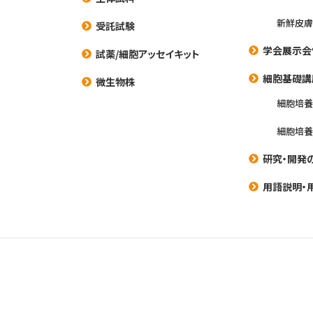
新鮮皮膚
受託試験
学会展示会
試薬/細胞アッセイキット
細胞基礎講
微生物株
細胞培
細胞培
研究・開発
用語説明・