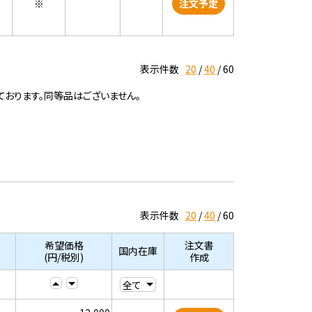
※
注文予定
表示件数
20
40
60
ております。同等品はございません。
表示件数
20
40
60
希望価格
注文書
国内在庫
(円/税別)
作成