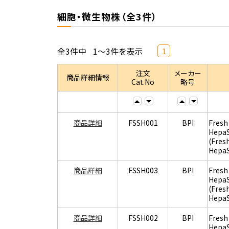
細胞・微生物株（全3件）
全3件中
1～3件を表示
1
注文
メーカー
商品詳細情報
Cat.No
略号
商品詳細
FSSH001
BPI
Fresh
Hepa
(Fres
Hepa
商品詳細
FSSH003
BPI
Fresh
Hepa
(Fres
Hepa
商品詳細
FSSH002
BPI
Fresh
Hepa