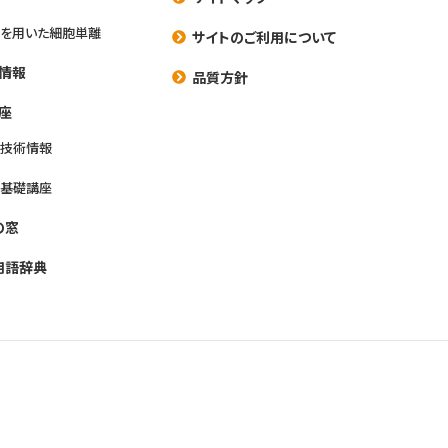
を用いた細胞単離
サイトのご利用について
情報
品質方針
座
養技術情報
養基礎講座
の窓
用語辞典