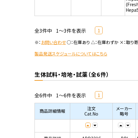
(Fres
Hepa
全3件中
1～3件を表示
1
※：
お問い合わせ
○：在庫あり △：在庫わずか ×：取り
製品発送スケジュールについてはこちら
生体試料・培地・試薬（全6件）
全6件中
1～6件を表示
1
注文
メーカー
商品詳細情報
Cat.No
略号