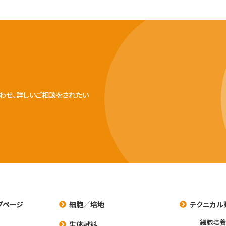
わせ、詳しいご相談をされたい
プページ
細胞／培地
テクニカル
細胞培
生体試料