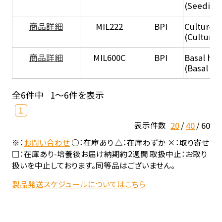
(Seeding
商品詳細
MIL222
BPI
Culture 
(Culture
商品詳細
MIL600C
BPI
Basal hep
(Basal he
全6件中
1～6件を表示
1
20
40
60
表示件数
※：
お問い合わせ
○：在庫あり △：在庫わずか ×：取り寄せ
□：在庫あり-培養後お届け納期約2週間 取扱中止：お取り
扱いを中止しております。同等品はございません。
製品発送スケジュールについてはこちら