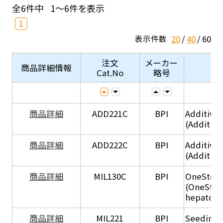
全6件中
1～6件を表示
1
20
40
60
表示件数
注文
メーカー
商品詳細情報
Cat.No
略号
商品詳細
ADD221C
BPI
Additive
(Additiv
商品詳細
ADD222C
BPI
Additive
(Additive
商品詳細
MIL130C
BPI
OneStep 
(OneStep
hepatocy
商品詳細
MIL221
BPI
Seeding