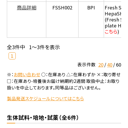
商品詳細
FSSH002
BPI
Fresh Sus
HepaSH®
(Fresh Su
plate He
こちら
)
全3件中
1～3件を表示
1
20
40
60
表示件数
※：
お問い合わせ
○：在庫あり △：在庫わずか ×：取り寄せ
□：在庫あり-培養後お届け納期約2週間 取扱中止：お取り
扱いを中止しております。同等品はございません。
製品発送スケジュールについてはこちら
生体試料・培地・試薬（全6件）