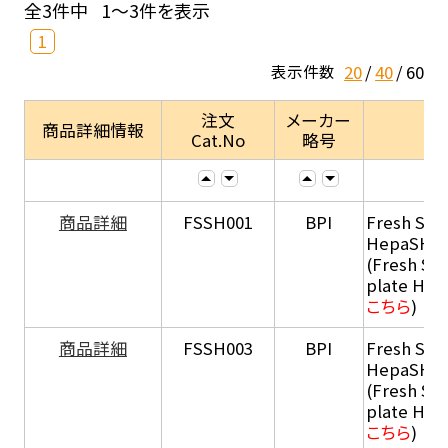
全3件中
1～3件を表示
1
20
40
60
表示件数
注文
メーカー
商品詳細情報
Cat.No
略号
商品詳細
FSSH001
BPI
Fresh Sus
HepaSH®
(Fresh Su
plate He
こちら
)
商品詳細
FSSH003
BPI
Fresh Sus
HepaSH®
(Fresh Su
plate He
こちら
)