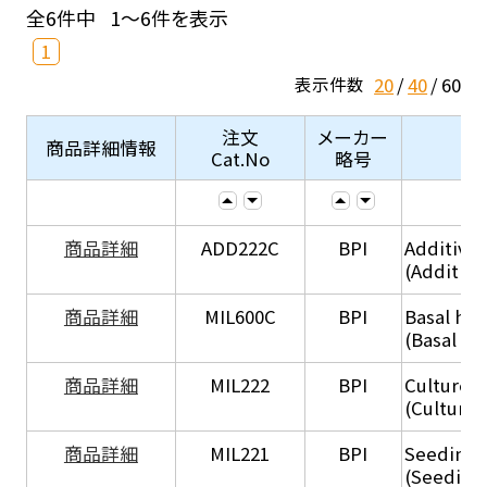
全6件中
1～6件を表示
1
20
40
60
表示件数
注文
メーカー
商品詳細情報
Cat.No
略号
商品詳細
ADD222C
BPI
Additive
(Additive
商品詳細
MIL600C
BPI
Basal hep
(Basal he
商品詳細
MIL222
BPI
Culture 
(Culture
商品詳細
MIL221
BPI
Seeding
(Seeding