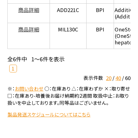
商品詳細
ADD221C
BPI
Additive
(Additiv
商品詳細
MIL130C
BPI
OneStep 
(OneStep
hepatocy
全6件中
1～6件を表示
1
20
40
60
表示件数
※：
お問い合わせ
○：在庫あり △：在庫わずか ×：取り寄せ
□：在庫あり-培養後お届け納期約2週間 取扱中止：お取り
扱いを中止しております。同等品はございません。
製品発送スケジュールについてはこちら