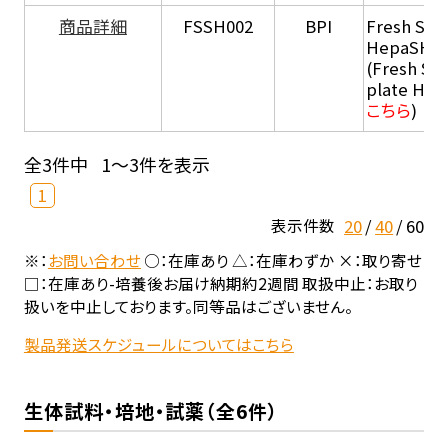
商品詳細
FSSH002
BPI
Fresh Sus
HepaSH®
(Fresh Su
plate He
こちら
)
全3件中
1～3件を表示
1
20
40
60
表示件数
※：
お問い合わせ
○：在庫あり △：在庫わずか ×：取り寄せ
□：在庫あり-培養後お届け納期約2週間 取扱中止：お取り
扱いを中止しております。同等品はございません。
製品発送スケジュールについてはこちら
生体試料・培地・試薬（全6件）