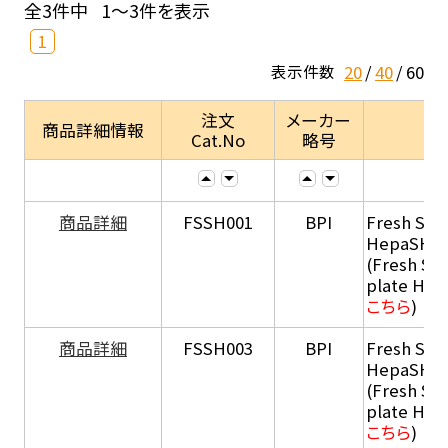
全3件中
1～3件を表示
1
20
40
60
表示件数
注文
メーカー
商品詳細情報
Cat.No
略号
商品詳細
FSSH001
BPI
Fresh Sus
HepaSH®
(Fresh Su
plate He
こちら
)
商品詳細
FSSH003
BPI
Fresh Sus
HepaSH®
(Fresh Su
plate He
こちら
)