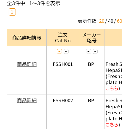
全3件中
1～3件を表示
1
20
40
60
表示件数
注文
メーカー
商品詳細情報
Cat.No
略号
商品詳細
FSSH001
BPI
Fresh Sus
HepaSH®
(Fresh Su
plate He
こちら
)
商品詳細
FSSH002
BPI
Fresh Sus
HepaSH®
(Fresh Su
plate He
こちら
)