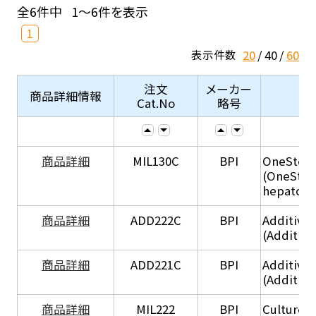
全6件中
1～6件を表示
1
20
40
60
表示件数
注文
メーカー
商品詳細情報
Cat.No
略号
商品詳細
MIL130C
BPI
OneStep 
(OneStep
hepatocy
商品詳細
ADD222C
BPI
Additive
(Additive
商品詳細
ADD221C
BPI
Additive
(Additiv
商品詳細
MIL222
BPI
Culture 