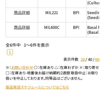
(Culture
商品詳細
MIL221
BPI
Seeding
(Seeding
商品詳細
MIL600C
BPI
Basal hep
(Basal he
全6件中
1～6件を表示
1
20
40
60
表示件数
※：
お問い合わせ
○：在庫あり △：在庫わずか ×：取り寄せ
□：在庫あり-培養後お届け納期約2週間 取扱中止：お取り
扱いを中止しております。同等品はございません。
製品発送スケジュールについてはこちら