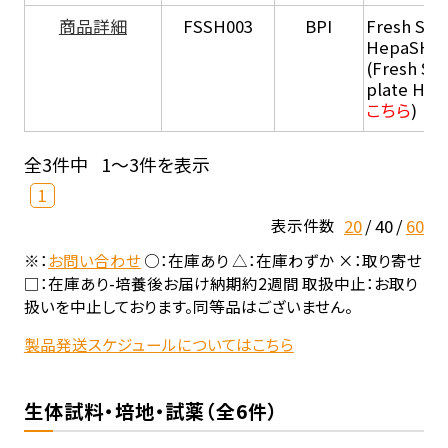
商品詳細
FSSH003
BPI
Fresh Sus
HepaSH®
(Fresh Su
plate He
こちら
)
全3件中
1～3件を表示
1
20
40
60
表示件数
※：
お問い合わせ
○：在庫あり △：在庫わずか ×：取り寄せ
□：在庫あり-培養後お届け納期約2週間 取扱中止：お取り
扱いを中止しております。同等品はございません。
製品発送スケジュールについてはこちら
生体試料・培地・試薬（全6件）