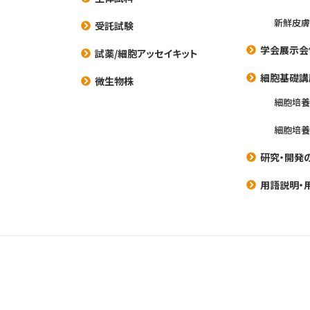
新鮮皮膚
受託試験
学会展示会
試薬/細胞アッセイキット
細胞基礎講
微生物株
細胞培
細胞培
研究・開発
用語説明・