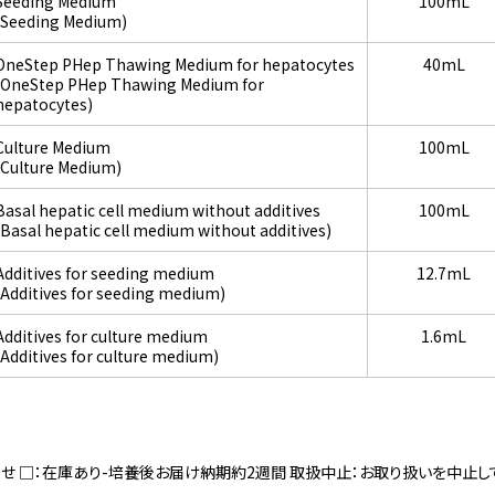
Seeding Medium
100mL
(Seeding Medium)
OneStep PHep Thawing Medium for hepatocytes
40mL
(OneStep PHep Thawing Medium for
hepatocytes)
Culture Medium
100mL
(Culture Medium)
Basal hepatic cell medium without additives
100mL
(Basal hepatic cell medium without additives)
Additives for seeding medium
12.7mL
(Additives for seeding medium)
Additives for culture medium
1.6mL
(Additives for culture medium)
寄せ □：在庫あり-培養後お届け納期約2週間 取扱中止：お取り扱いを中止し