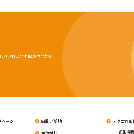
わせ、詳しいご相談をされたい
プページ
細胞／培地
テクニカル
細胞培
生体試料