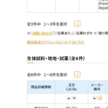
(Fres
Hepa
全3件中
1～3件を表示
1
※：
お問い合わせ
○：在庫あり △：在庫わずか ×：取り
製品発送スケジュールについてはこちら
生体試料・培地・試薬（全6件）
全6件中
1～6件を表示
1
注文
メーカー
商品詳細情報
Cat.No
略号