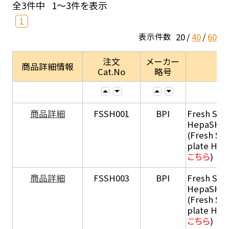
全3件中
1～3件を表示
1
20
40
60
表示件数
注文
メーカー
商品詳細情報
Cat.No
略号
商品詳細
FSSH001
BPI
Fresh Sus
HepaSH®
(Fresh Su
plate He
こちら
)
商品詳細
FSSH003
BPI
Fresh Sus
HepaSH®
(Fresh Su
plate He
こちら
)