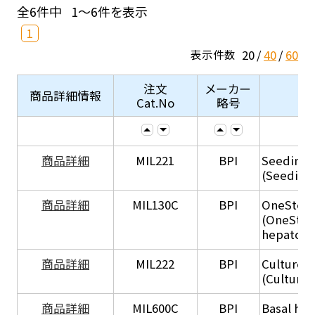
全6件中
1～6件を表示
1
20
40
60
表示件数
注文
メーカー
商品詳細情報
Cat.No
略号
商品詳細
MIL221
BPI
Seeding
(Seeding
商品詳細
MIL130C
BPI
OneStep 
(OneStep
hepatocy
商品詳細
MIL222
BPI
Culture 
(Culture
商品詳細
MIL600C
BPI
Basal hep