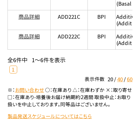
(Basal he
商品詳細
ADD221C
BPI
Additive
(Additiv
商品詳細
ADD222C
BPI
Additive
(Additive
全6件中
1～6件を表示
1
20
40
60
表示件数
※：
お問い合わせ
○：在庫あり △：在庫わずか ×：取り寄せ
□：在庫あり-培養後お届け納期約2週間 取扱中止：お取り
扱いを中止しております。同等品はございません。
製品発送スケジュールについてはこちら