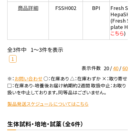
商品詳細
FSSH002
BPI
Fresh Sus
HepaSH®
(Fresh Su
plate He
こちら
)
全3件中
1～3件を表示
1
20
40
60
表示件数
※：
お問い合わせ
○：在庫あり △：在庫わずか ×：取り寄せ
□：在庫あり-培養後お届け納期約2週間 取扱中止：お取り
扱いを中止しております。同等品はございません。
製品発送スケジュールについてはこちら
生体試料・培地・試薬（全6件）