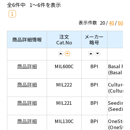
全6件中
1～6件を表示
1
20
40
60
表示件数
注文
メーカー
商品詳細情報
Cat.No
略号
商品詳細
MIL600C
BPI
Basal hep
(Basal he
商品詳細
MIL222
BPI
Culture 
(Culture
商品詳細
MIL221
BPI
Seeding
(Seeding
商品詳細
MIL130C
BPI
OneStep 
(OneStep