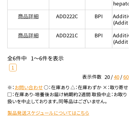
hepatocy
商品詳細
ADD222C
BPI
Additive
(Additive
商品詳細
ADD221C
BPI
Additive
(Additiv
全6件中
1～6件を表示
1
20
40
60
表示件数
※：
お問い合わせ
○：在庫あり △：在庫わずか ×：取り寄せ
□：在庫あり-培養後お届け納期約2週間 取扱中止：お取り
扱いを中止しております。同等品はございません。
製品発送スケジュールについてはこちら