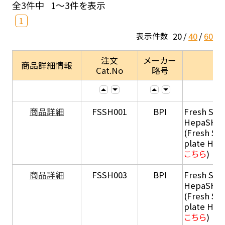
全3件中
1～3件を表示
1
20
40
60
表示件数
注文
メーカー
商品詳細情報
Cat.No
略号
商品詳細
FSSH001
BPI
Fresh Sus
HepaSH®
(Fresh Su
plate He
こちら
)
商品詳細
FSSH003
BPI
Fresh Sus
HepaSH®
(Fresh Su
plate He
こちら
)