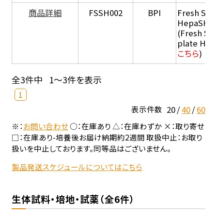
商品詳細
FSSH002
BPI
Fresh Sus
HepaSH®
(Fresh Su
plate He
こちら
)
全3件中
1～3件を表示
1
20
40
60
表示件数
※：
お問い合わせ
○：在庫あり △：在庫わずか ×：取り寄せ
□：在庫あり-培養後お届け納期約2週間 取扱中止：お取り
扱いを中止しております。同等品はございません。
製品発送スケジュールについてはこちら
生体試料・培地・試薬（全6件）