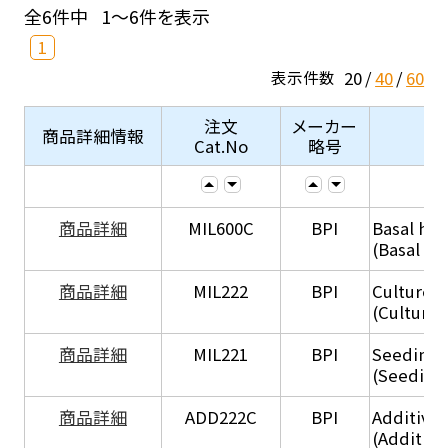
全6件中
1～6件を表示
1
20
40
60
表示件数
注文
メーカー
商品詳細情報
Cat.No
略号
商品詳細
MIL600C
BPI
Basal hep
(Basal he
商品詳細
MIL222
BPI
Culture 
(Culture
商品詳細
MIL221
BPI
Seeding
(Seeding
商品詳細
ADD222C
BPI
Additive
(Additive