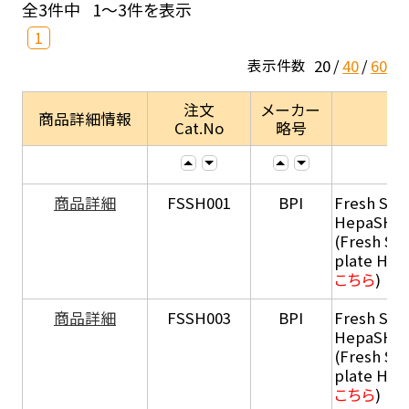
全3件中
1～3件を表示
1
20
40
60
表示件数
注文
メーカー
商品詳細情報
Cat.No
略号
商品詳細
FSSH001
BPI
Fresh Sus
HepaSH®
(Fresh Su
plate He
こちら
)
商品詳細
FSSH003
BPI
Fresh Sus
HepaSH®
(Fresh Su
plate He
こちら
)