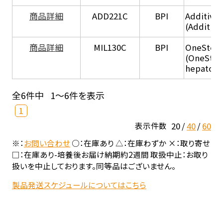
商品詳細
ADD221C
BPI
Additive
(Additiv
商品詳細
MIL130C
BPI
OneStep 
(OneStep
hepatocy
全6件中
1～6件を表示
1
20
40
60
表示件数
※：
お問い合わせ
○：在庫あり △：在庫わずか ×：取り寄せ
□：在庫あり-培養後お届け納期約2週間 取扱中止：お取り
扱いを中止しております。同等品はございません。
製品発送スケジュールについてはこちら