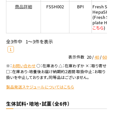
商品詳細
FSSH002
BPI
Fresh Sus
HepaSH®
(Fresh Su
plate He
こちら
)
全3件中
1～3件を表示
1
20
40
60
表示件数
※：
お問い合わせ
○：在庫あり △：在庫わずか ×：取り寄せ
□：在庫あり-培養後お届け納期約2週間 取扱中止：お取り
扱いを中止しております。同等品はございません。
製品発送スケジュールについてはこちら
生体試料・培地・試薬（全6件）