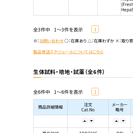
(Fres
Hepa
全3件中
1～3件を表示
1
※：
お問い合わせ
○：在庫あり △：在庫わずか ×：取り
製品発送スケジュールについてはこちら
生体試料・培地・試薬（全6件）
全6件中
1～6件を表示
1
注文
メーカー
商品詳細情報
Cat.No
略号