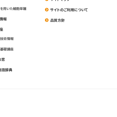
を用いた細胞単離
サイトのご利用について
情報
品質方針
座
養技術情報
養基礎講座
の窓
用語辞典