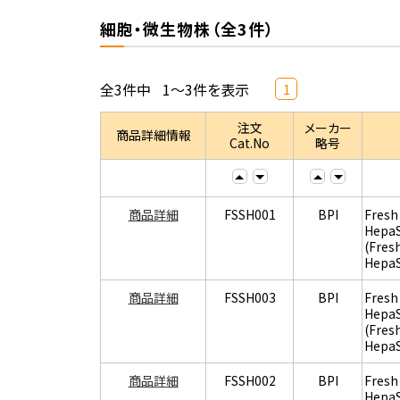
細胞・微生物株（全3件）
全3件中
1～3件を表示
1
注文
メーカー
商品詳細情報
Cat.No
略号
商品詳細
FSSH001
BPI
Fresh
Hepa
(Fres
Hepa
商品詳細
FSSH003
BPI
Fresh
Hepa
(Fres
Hepa
商品詳細
FSSH002
BPI
Fresh
Hepa