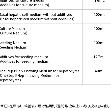
Additives for culture medium
1.6mL
(Additives for culture medium)
Basal hepatic cell medium without additives
100mL
(Basal hepatic cell medium without additives)
Culture Medium
100mL
(Culture Medium)
Seeding Medium
100mL
(Seeding Medium)
Additives for seeding medium
12.7mL
(Additives for seeding medium)
OneStep PHep Thawing Medium for hepatocytes
40mL
(OneStep PHep Thawing Medium for
hepatocytes)
寄せ □：在庫あり-培養後お届け納期約2週間 取扱中止：お取り扱いを中止し