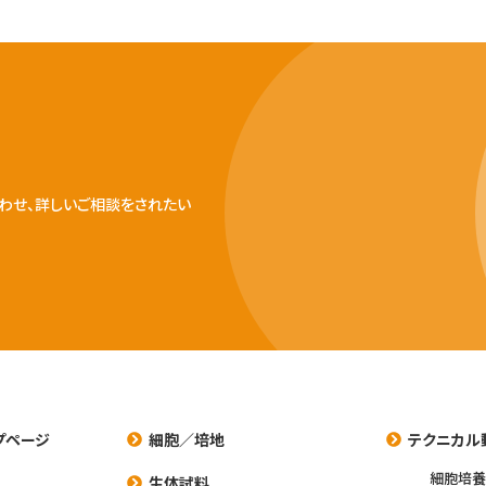
わせ、詳しいご相談をされたい
プページ
細胞／培地
テクニカル
細胞培
生体試料