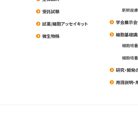
新鮮皮膚
受託試験
学会展示会
試薬/細胞アッセイキット
細胞基礎講
微生物株
細胞培
細胞培
研究・開発
用語説明・