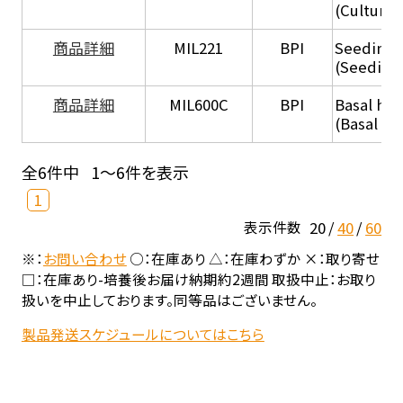
(Culture
商品詳細
MIL221
BPI
Seeding
(Seeding
商品詳細
MIL600C
BPI
Basal hep
(Basal he
全6件中
1～6件を表示
1
20
40
60
表示件数
※：
お問い合わせ
○：在庫あり △：在庫わずか ×：取り寄せ
□：在庫あり-培養後お届け納期約2週間 取扱中止：お取り
扱いを中止しております。同等品はございません。
製品発送スケジュールについてはこちら