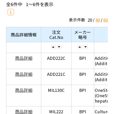
全6件中
1～6件を表示
1
20
40
60
表示件数
注文
メーカー
商品詳細情報
Cat.No
略号
商品詳細
ADD222C
BPI
Additive
(Additive
商品詳細
ADD221C
BPI
Additive
(Additiv
商品詳細
MIL130C
BPI
OneStep 
(OneStep
hepatocy
商品詳細
MIL222
BPI
Culture 