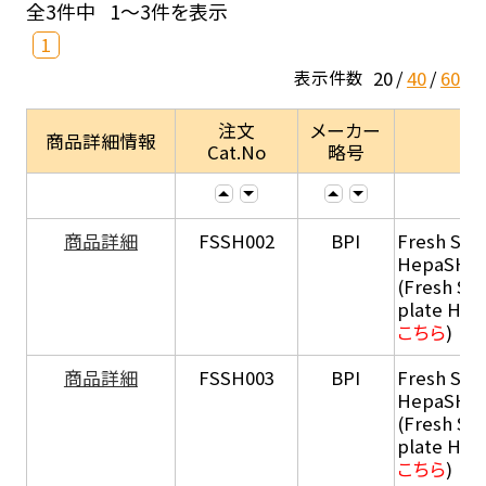
全3件中
1～3件を表示
1
20
40
60
表示件数
注文
メーカー
商品詳細情報
Cat.No
略号
商品詳細
FSSH002
BPI
Fresh Sus
HepaSH®
(Fresh Su
plate He
こちら
)
商品詳細
FSSH003
BPI
Fresh Sus
HepaSH®
(Fresh Su
plate He
こちら
)